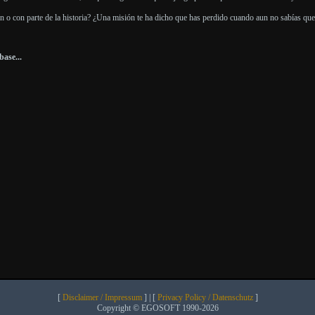
o con parte de la historia? ¿Una misión te ha dicho que has perdido cuando aun no sabías que h
ase...
[
Disclaimer / Impressum
] | [
Privacy Policy / Datenschutz
]
Copyright © EGOSOFT 1990-2026