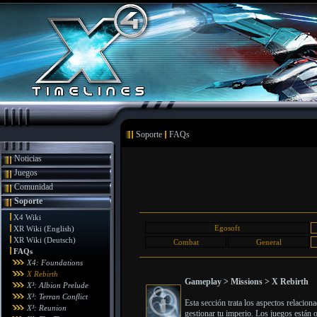
Soporte
FAQs
Noticias
Juegos
Comunidad
Soporte
X4 Wiki
Egosoft
XR Wiki (English)
XR Wiki (Deutsch)
Combat
General
FAQs
X4: Foundations
X Rebirth
Gameplay > Missions > X Rebirth
X³: Albion Prelude
X³: Terran Conflict
Esta sección trata los aspectos relacion
X³: Reunion
gestionar tu imperio. Los juegos están o