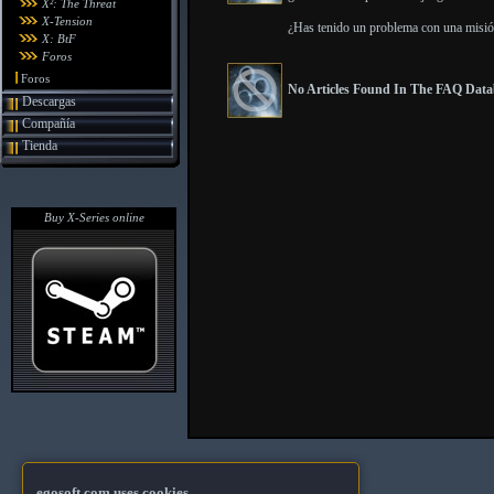
X²: The Threat
X-Tension
¿Has tenido un problema con una misión 
X: BtF
Foros
Foros
No Articles Found In The FAQ Datab
Descargas
Compañía
Tienda
Buy X-Series online
egosoft.com uses cookies