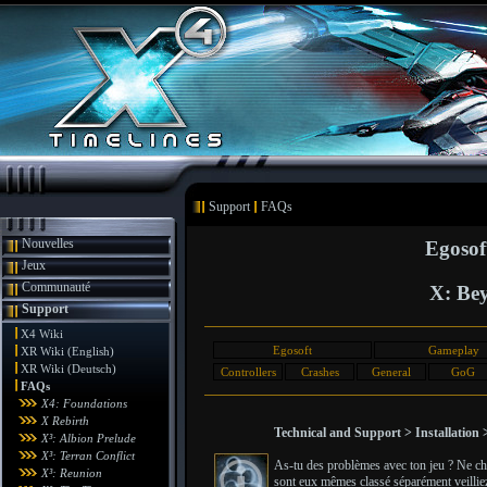
Support
FAQs
Nouvelles
Egosof
Jeux
Communauté
X: Bey
Support
X4 Wiki
Egosoft
Gameplay
XR Wiki (English)
XR Wiki (Deutsch)
Controllers
Crashes
General
GoG
FAQs
X4: Foundations
X Rebirth
Technical and Support > Installation 
X³: Albion Prelude
X³: Terran Conflict
As-tu des problèmes avec ton jeu ? Ne cher
X³: Reunion
sont eux mêmes classé séparément veilliez