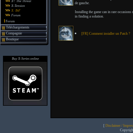
X²: The Threat
de gauche.
X-Tension
X: BtF
Installing the game can in rare occasions 
Forum
in finding a solution.
Forum
Téléchargements
Compagnie
[FR] Comment installer un Patch ?
Boutique
Buy X-Series online
[
Disclaimer / Impre
Copyrig