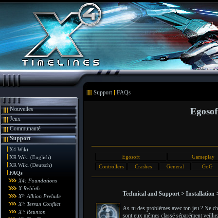
Support
FAQs
Nouvelles
Egosof
Jeux
Communauté
Support
X4 Wiki
Egosoft
Gameplay
XR Wiki (English)
XR Wiki (Deutsch)
Controllers
Crashes
General
GoG
FAQs
X4: Foundations
X Rebirth
Technical and Support > Installation
X³: Albion Prelude
X³: Terran Conflict
As-tu des problèmes avec ton jeu ? Ne cher
X³: Reunion
sont eux mêmes classé séparément veilliez