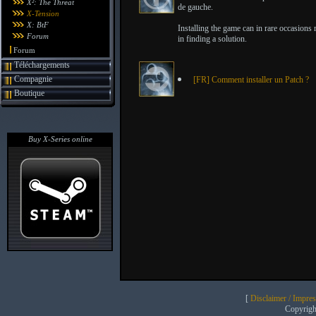
X²: The Threat
de gauche.
X-Tension
X: BtF
Installing the game can in rare occasions 
Forum
in finding a solution.
Forum
Téléchargements
Compagnie
[FR] Comment installer un Patch ?
Boutique
Buy X-Series online
[
Disclaimer / Impre
Copyrig