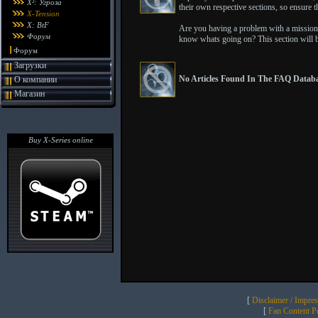
X²: Угроза
their own respective sections, so ensure th
X-Tension
X: BtF
Are you having a problem with a mission 
Форум
know whats going on? This section will b
Форум
Загрузки
No Articles Found In The FAQ Databa
О компании
Магазин
Buy X-Series online
[
Disclaimer / Impre
[
Fan Content Pol