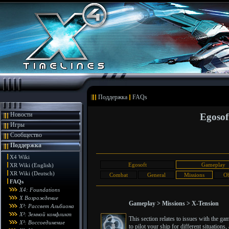
Поддержка
FAQs
Новости
Egosof
Игры
Сообщество
Поддержка
X4 Wiki
Egosoft
Gameplay
XR Wiki (English)
XR Wiki (Deutsch)
Combat
General
Missions
Ob
FAQs
X4: Foundations
X Возрождение
Gameplay > Missions > X-Tension
X³: Рассвет Альбиона
X³: Земной конфликт
This section relates to issues with the g
X³: Воссоединение
to pilot your ship for different situatio