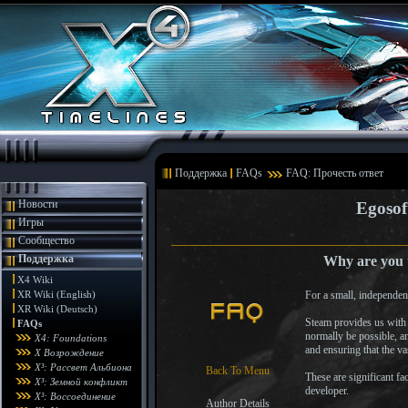
Поддержка
FAQs
FAQ: Прочесть ответ
Новости
Egosof
Игры
Сообщество
Поддержка
Why are you 
X4 Wiki
XR Wiki (English)
For a small, independen
XR Wiki (Deutsch)
Steam provides us with
FAQs
normally be possible, a
X4: Foundations
and ensuring that the vas
X Возрождение
X³: Рассвет Альбиона
Back To Menu
These are significant fa
X³: Земной конфликт
developer.
X³: Воссоединение
Author Details