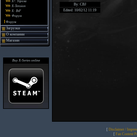
X²: Угроза
By: CBJ
X-Tension
Edited: 10/02/12 11:19
X: BtF
Форум
Форум
Загрузки
О компании
Магазин
Buy X-Series online
[
Disclaimer / Impre
[
Fan Content Pol