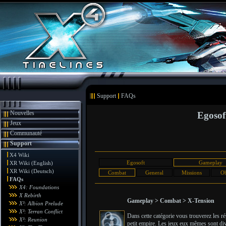
Support
FAQs
Nouvelles
Egosof
Jeux
Communauté
Support
X4 Wiki
Egosoft
Gameplay
XR Wiki (English)
XR Wiki (Deutsch)
Combat
General
Missions
Ob
FAQs
X4: Foundations
X Rebirth
Gameplay > Combat > X-Tension
X³: Albion Prelude
X³: Terran Conflict
Dans cette catégorie vous trouverez les r
X³: Reunion
petit empire. Les jeux eux mêmes sont divi