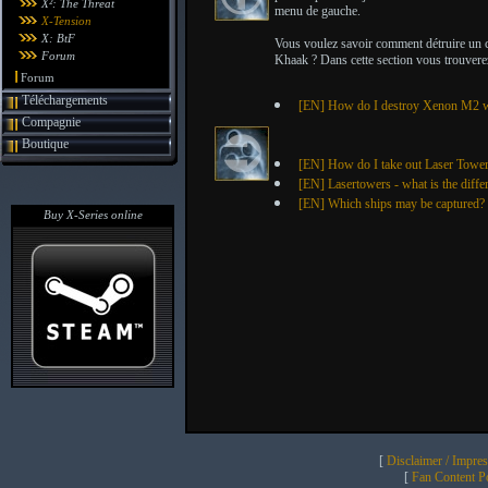
X²: The Threat
menu de gauche.
X-Tension
X: BtF
Vous voulez savoir comment détruire un c
Forum
Khaak ? Dans cette section vous trouverez
Forum
Téléchargements
[EN] How do I destroy Xenon M2 wi
Compagnie
Boutique
[EN] How do I take out Laser Towe
[EN] Lasertowers - what is the di
[EN] Which ships may be captured?
Buy X-Series online
[
Disclaimer / Impre
[
Fan Content Pol