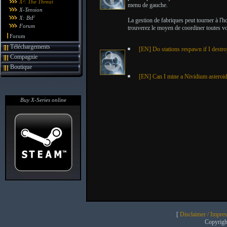
X²: The Threat
menu de gauche.
X-Tension
X: BtF
La gestion de fabriques peut tourner à l'h
Forum
trouverez le moyen de coordiner toutes vo
Forum
Téléchargements
[EN] Do stations respawn if I dest
Compagnie
Boutique
[EN] Can I mine a Nividium asteroid 
Buy X-Series online
[
Disclaimer / Impre
Copyrig