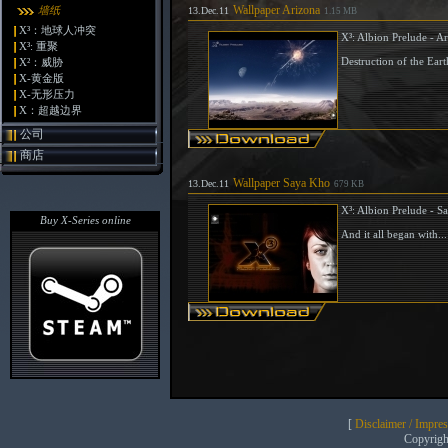
Wallpaper Arizona
墙纸
13.Dec.11
1.15 MB
X³：地球人冲突
X³: Albion Prelude - A
X³: 重聚
Destruction of the Eart
X²：威胁
X-黄金版
X-无形压力
X：超越边界
公司
商店
Wallpaper Saya Kho
13.Dec.11
679 KB
X³: Albion Prelude - S
Buy X-Series online
And it all began with.
[
Disclaimer / Impre
Copyrig