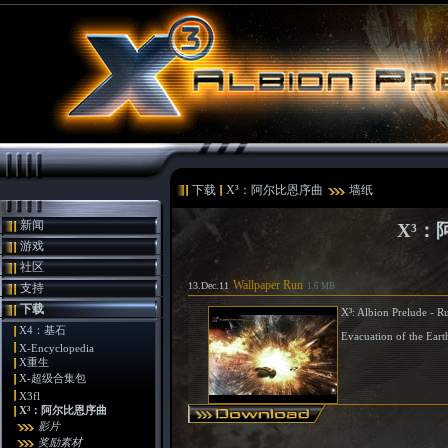
下载
X³：阿尔比恩序曲
墙纸
新闻
X³：
游戏
社区
Wallpaper Run
13.Dec.11
支持
1.6 MB
下载
X³: Albion Prelude - R
X4：基石
Evacuation of the Eart
X-Encyclopedia
X重生
X-超级合集包
X3fl
X³：阿尔比恩序曲
影片
奖励素材