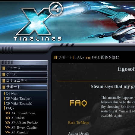
サポート
FAQs
FAQ: 回答を読む
ニュース
Egosof
ゲーム
コミュニティ
Steam says that my g
サポート
X4 Wiki
This normally happens w
XR Wiki (English)
believes this to be the 
XR Wiki (Deutsch)
(by choosing Exit from 
FAQs
restarting it. You will o
X4: Foundations
available again.
X Rebirth
Back To Menu
X³: Albion Prelude
X³: Terran Conflict
X³: Reunion
Author Details