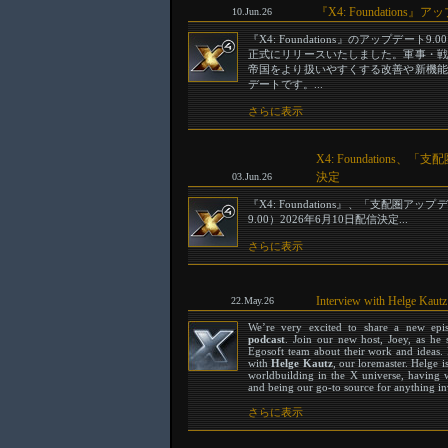
『X4: Foundatio
10.Jun.26
『X4: Foundations』のアップデート
正式にリリースいたしました。軍事・戦
帝国をより扱いやすくする改善や新機能
デートです。...
さらに表示
X4: Foundations
決定
03.Jun.26
『X4: Foundations』、「支配圏
9.00）2026年6月10日配信決定...
さらに表示
Interview with Helge Kautz
22.May.26
We’re very excited to share a new ep
podcast
. Join our new host, Joey, as he
Egosoft team about their work and ideas. I
with
Helge Kautz
, our loremaster. Helge i
worldbuilding in the X universe, having wr
and being our go-to source for anything inv
さらに表示