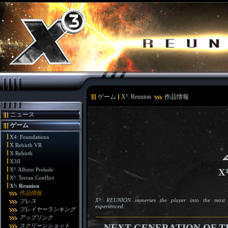
ゲーム
X³: Reunion
作品情報
ニュース
ゲーム
X4: Foundations
X Rebirth VR
X Rebirth
X3fl
X³: Albion Prelude
X
X³: Terran Conflict
X³: Reunion
作品情報
X³: REUNION immerses the player into the most rea
プレス
experienced.
プレイヤーランキング
アップリンク
スクリーンショット
NEXT GENERATION OF THE