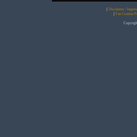
[
Disclaimer / Impre
[
Fan Content Pol
Copyrig