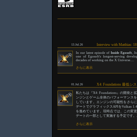
Interview with Matthias: 1
13.Jul.26
In our latest episode of
Inside Egosoft
, J
one of Egosoft's longest-serving develo
decades of working on the X Universe....
さらに表示
X4: Foundations
01.Jul.26
私たちは『X4: Foundations』の
ンジンとゲーム全体のパフォーマンスを
しています。エンジンの可能性をさらに
デートでグラフィックスAPIをVulkan 
を進めています。現時点では、この変更を
デートの一部として実施する予定です。..
さらに表示