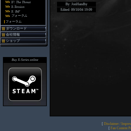
X²: The Threat
By: JonHandby
X-Tension
Edited: 09/10/04 19:09
X: BtF
フォーラム
フォーラム
ダウンロード
会社情報
ショップ
Buy X-Series online
[
Disclaimer / Impre
[
Fan Content Pol