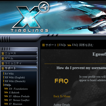
サポート
FAQs
FAQ: 回答を読む
ニュース
Egosof
ゲーム
コミュニティ
How do I prevent my username 
サポート
X4 Wiki
In your profile you will
XR Wiki (English)
appear to board administ
XR Wiki (Deutsch)
FAQs
X4: Foundations
X Rebirth
Back To Menu
X³: Albion Prelude
X³: Terran Conflict
X³: Reunion
Author Details