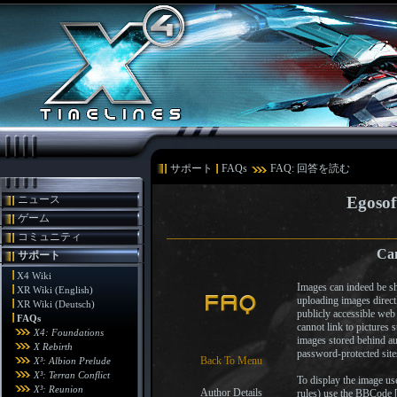
サポート
FAQs
FAQ: 回答を読む
ニュース
Egosof
ゲーム
コミュニティ
Can
サポート
X4 Wiki
Images can indeed be sh
XR Wiki (English)
uploading images direct
XR Wiki (Deutsch)
publicly accessible web
FAQs
cannot link to pictures 
X4: Foundations
images stored behind a
X Rebirth
password-protected sites
Back To Menu
X³: Albion Prelude
X³: Terran Conflict
To display the image us
X³: Reunion
Author Details
rules) use the BBCode [u