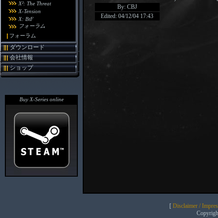
X²: The Threat
By: CBJ
X-Tension
Edited: 04/12/04 17:43
X: BtF
フォーラム
フォーラム
ダウンロード
会社情報
ショップ
Buy X-Series online
[
Disclaimer / Impre
Copyrig