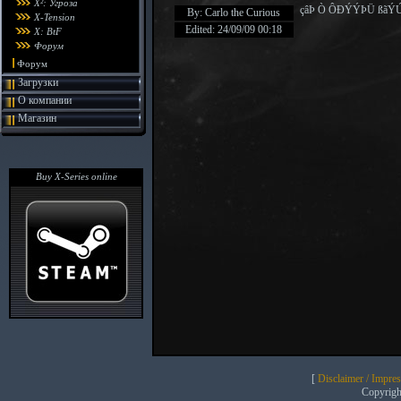
X²: Угроза
çâÞ Ò ÔÐÝÝÞÜ ßãÝ
By: Carlo the Curious
X-Tension
Edited: 24/09/09 00:18
X: BtF
Форум
Форум
Загрузки
О компании
Магазин
Buy X-Series online
[
Disclaimer / Impre
Copyrig