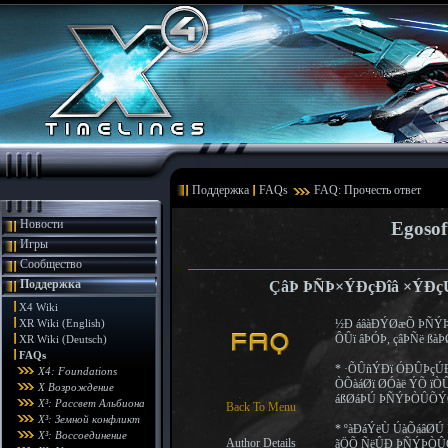
Поддержка
FAQs
FAQ: Прочесть ответ
Новости
Egosof
Игры
Сообщество
Поддержка
ÇâÞ ÞÑÞ×ÝÐçÐîâ ×ÝÐ
X4 Wiki
XR Wiki (English)
½Ð áâàÐÝØæÕ ÞÑÝÞ
ÔÛï âÞÓÞ, çâÞÑë ß
XR Wiki (Deutsch)
FAQs
* ·ÕÛñÝÐï ÓÐÛÞçÚ
X4: Foundations
ÒÕàáØï ØÓàë ÝÕ ïÒ
X Возрождение
áßØáÞÚ ÞÑÝÞÒÛÕÝØÙ
X³: Рассвет Альбиона
Back To Menu
X³: Земной конфликт
* ºàÐáÝëÙ ÚàÕáâØÚ
X³: Воссоединение
Author Details
ãÖÕ ÑëÛÐ ÞÑÝÞÒÛ