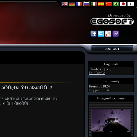
Developed by
Logindata
ClaudeBot [Bot]
Edit Profile
Community
Users: 381824
Þ áÕÙçÐá ÝÐ äÞàãÜÕ"?
Logged in: 14
Последний скриншот
, âÞ ²Ðá áÜÞÓãâ ãÒØÔÕâì âÞÛìÚÞ
Ù ßÞÛì×ÞÒÐâÕÛì.