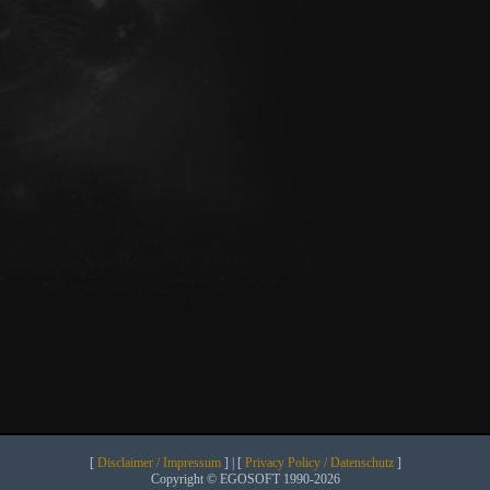
[
Disclaimer / Impressum
] | [
Privacy Policy / Datenschutz
]
Copyright © EGOSOFT 1990-2026