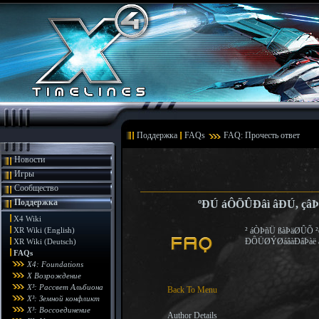
Поддержка
FAQs
FAQ: Прочесть ответ
Новости
Игры
Сообщество
Поддержка
ºÐÚ áÔÕÛÐâì âÐÚ, çâ
X4 Wiki
XR Wiki (English)
² áÒÞñÜ ßàÞäØÛÕ 
ÐÔÜØÝØáâàÐâÞàë ä
XR Wiki (Deutsch)
FAQs
X4: Foundations
X Возрождение
X³: Рассвет Альбиона
Back To Menu
X³: Земной конфликт
X³: Воссоединение
Author Details