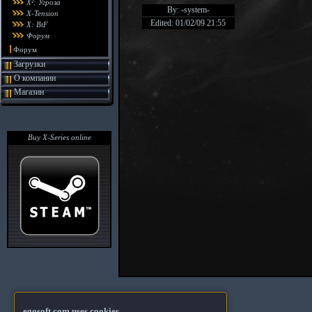
X²: Угроза
By: -system-
X-Tension
Edited: 01/02/09 21:55
X: BtF
Форум
Форум
Загрузки
О компании
Магазин
Buy X-Series online
egosoft.com uses cookies