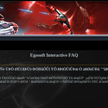
Egosoft Interactive FAQ
ÞÑë ÜÞÕ ØÜï ßÞÛì×ÞÒÐâÕÛï ÝÕ ßÞïÒÛïÛÞáì Ò áßØáÚÐå "ºâ
²ë ÝÐÙÔÕâÕ ÞßæØî "ÁÚàëÒÐâì ÒÐèÕ ßàÕÑëÒÐÝØÕ ÝÐ äÞàãÜÕ". µáÛØ ÒÚÛîçØâì Õñ
ÞàãÜÐ ØÛØ ²ë áÐÜØ. ² ßÞáÕâØâÕÛïå äÞàãÜÐ ²ë ÑãÔÕâÕ ßÞÔáçØâÐÝë ÚÐÚ áÚàëâë