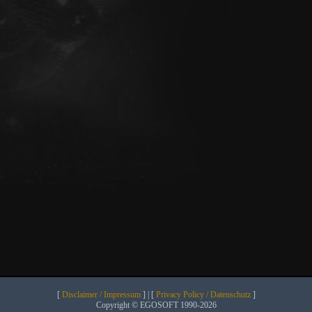
[
Disclaimer / Impressum
] | [
Privacy Policy / Datenschutz
]
Copyright © EGOSOFT 1990-2026