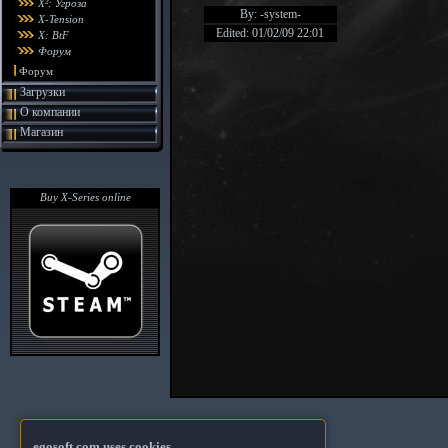
X²: Угроза
By: -system-
X-Tension
Edited: 01/02/09 22:01
X: BtF
Форум
Форум
Загрузки
О компании
Магазин
Buy X-Series online
egosoft.com uses cookies