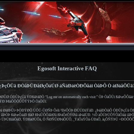
Egosoft Interactive FAQ
¿ÞçÕÜã ÐÒâÞÜÐâØçÕáÚØ áÑàÐáëÒÐÕâáï ÒåÞÔ Ò áØáâÕÜã
ØÛØ ÓÐÛÞçÚã ÝÐßàÞâØÒ “Log me on automatically each visit:” ÒÞ ÒàÕÜï ßàÞæÕÔãà
ÝÐ ÞßàÕÔÕÛÕÝÝÞÕ ÒàÕÜï.
Õâ ØáßÞÛì×ÞÒÐÝØÕ ÚÕÜ-ÛØÑÞ Õéñ ²ÐèÕÓÞ ÐÚÚÐãÝâÐ. ¿ÞáâÐÒìâÕ ÓÐÛÞçÚã ÒÞ
ÞÓÞ ßàÞæÕááÐ ßàØ ßÞáÛÕÔãîéØå ßÞáÕéÕÝØïå äÞàãÜÐ. ½Õ àÕÚÞÜÕÝÔãÕâáï íâÞÓÞ
Þ ÚÞÜßìîâÕàÐ, ÝÐßàØÜÕà, Ò ÑØÑÛØÞâÕÚÕ, ¸ÝâÕàÝÕâ-ÚÐäÕ, ãçÕÑÝÞÜ ×ÐÒÕÔÕ