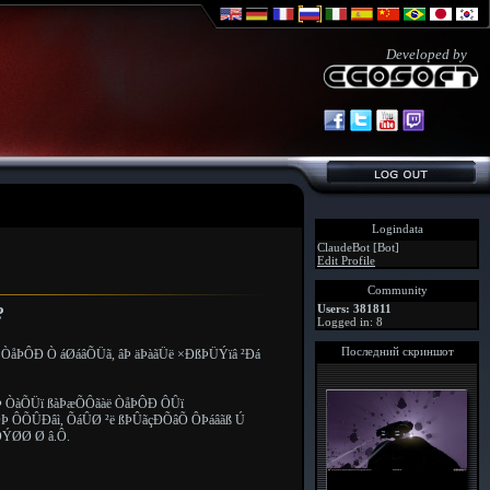
Developed by
Logindata
ClaudeBot [Bot]
Edit Profile
Community
Users: 381811
?
Logged in: 8
Последний скриншот
ë ÒåÞÔÐ Ò áØáâÕÜã, âÞ äÞàãÜë ×ÐßÞÜÝïâ ²Ðá
 ÒàÕÜï ßàÞæÕÔãàë ÒåÞÔÐ ÔÛï
 ÔÕÛÐâì, ÕáÛØ ²ë ßÞÛãçÐÕâÕ ÔÞáâãß Ú
ÝØØ Ø â.Ô.