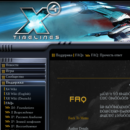
Поддержка
FAQs
FAQ: Прочесть ответ
Новости
Игры
Сообщество
Поддержка
X4 Wiki
XR Wiki (English)
µáÛØ ²ë ÝÕ ßÞáâÐÒ
ÚÐÚ ÒÞèÕÔèÕÓÞ 
XR Wiki (Deutsch)
FAQs
ÍâÞ ßàÕÔÞâÒàÐéÐ
X4: Foundations
ÐÒâÞÜÐâØ×ÐæØØ íâ
X Возрождение
äÞàãÜÐÜ á ÞÑéÕÓ
X³: Рассвет Альбиона
Back To Menu
X³: Земной конфликт
X³: Воссоединение
Author Details