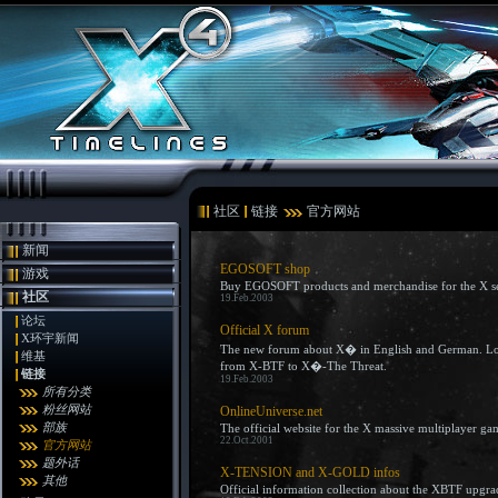
社区
链接
官方网站
新闻
EGOSOFT shop
游戏
Buy EGOSOFT products and merchandise for the X se
社区
19.Feb.2003
论坛
Official X forum
X环宇新闻
The new forum about X� in English and German. Lot's
维基
from X-BTF to X�-The Threat.
链接
19.Feb.2003
所有分类
粉丝网站
OnlineUniverse.net
部族
The official website for the X massive multiplayer g
22.Oct.2001
官方网站
题外话
X-TENSION and X-GOLD infos
其他
Official information collection about the XBTF upg