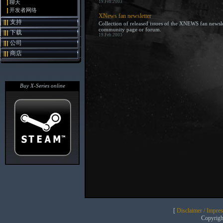
聊天
19.Feb.2003
开发者网络
XNews fan newsletter
支持
Collection of released issues of the XNEWS fan newslet
community page or forum.
下载
19.Feb.2003
公司
商店
Buy X-Series online
[
Disclaimer / Impre
Copyrig