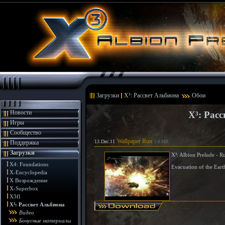
Загрузки
X³: Рассвет Альбиона
Обои
Новости
X³: Рас
Игры
Сообщество
Wallpaper Run
13.Dec.11
Поддержка
1.6 MB
Загрузки
X³: Albion Prelude - R
X4: Foundations
Evacuation of the Eart
X-Encyclopedia
X Возрождение
X-Superbox
X3fl
X³: Рассвет Альбиона
Видео
Бонусные материалы