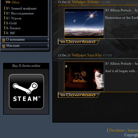
Wallpaper Arizona
Обои
13.Dec.11
1.15 MB
X³: Земной конфликт
X³: Albion Prelude - A
X³: Воссоединение
Destruction of the Eart
X²: Угроза
X-Gold
X-Tension
X: BtF
О компании
Магазин
Wallpaper Saya Kho
13.Dec.11
679 KB
X³: Albion Prelude - S
Buy X-Series online
And it all began with.
[
Disclaimer / Impre
Copyrig