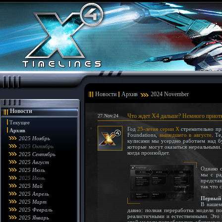
Новости
Архив
2024 November
Новости
Что ждет X4 дальше? Немного приотк
27.Nov.24
Текущее
Год
25-летия серии X
стремительно при
Архив
Foundations,
вышедшего в августе
. Т
2025 Ноябрь
кулисами мы усердно работаем над б
2025 Октябрь
которые могут оказаться нереальными
когда произойдет.
2025 Сентябрь
2025 Август
Однако с
2025 Июль
мы с ра
2025 Июнь
представ
2025 Май
так что 
2025 Апрель
Первый 
2025 Март
В нашем
2025 Февраль
давно: полная переработка модели по
реалистичными и естественными. Это 
2025 Январь