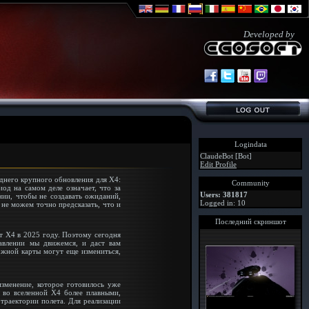
Developed by
Logindata
ClaudeBot [Bot]
Edit Profile
еднего крупного обновления для X4:
Community
од на самом деле означает, что за
Users: 381817
ии, чтобы не создавать ожиданий,
Logged in: 10
не можем точно предсказать, что и
Последний скриншот
ет X4 в 2025 году. Поэтому сегодня
авлении мы движемся, и даст вам
ожной карты могут еще измениться,
зменение, которое готовилось уже
ы во вселенной X4 более плавными,
траектории полета. Для реализации