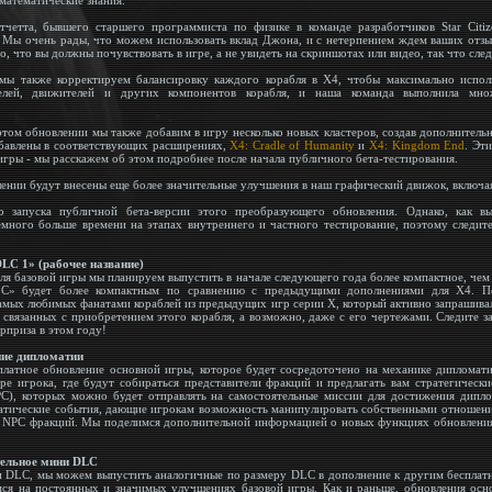
математические знания.
етта, бывшего старшего программиста по физике в команде разработчиков Star Citiz
 Мы очень рады, что можем использовать вклад Джона, и с нетерпением ждем ваших отзыво
, что вы должны почувствовать в игре, а не увидеть на скриншотах или видео, так что сле
мы также корректируем балансировку каждого корабля в X4, чтобы максимально исполь
елей, движителей и других компонентов корабля, и наша команда выполнила мно
том обновлении мы также добавим в игру несколько новых кластеров, создав дополнитель
обавлены в соответствующих расширениях,
X4: Cradle of Humanity
и
X4: Kingdom End
. Эт
гры - мы расскажем об этом подробнее после начала публичного бета-тестирования.
влении будут внесены еще более значительные улучшения в наш графический движок, включа
запуска публичной бета-версии этого преобразующего обновления. Однако, как вы
много больше времени на этапах внутреннего и частного тестирование, поэтому следит
LC 1» (рабочее название)
я базовой игры мы планируем выпустить в начале следующего года более компактное, чем
LC» будет более компактным по сравнению с предыдущими дополнениями для X4. По
амых любимых фанатами кораблей из предыдущих игр серии X, который активно запрашива
, связанных с приобретением этого корабля, а возможно, даже с его чертежами. Следите 
рприза в этом году!
ние дипломатии
латное обновление основной игры, которое будет сосредоточено на механике дипломати
ире игрока, где будут собираться представители фракций и предлагать вам стратегическ
PC), которых можно будет отправлять на самостоятельные миссии для достижения дипло
атические события, дающие игрокам возможность манипулировать собственными отношени
 NPC фракций. Мы поделимся дополнительной информацией о новых функциях обновлени
тельное мини DLC
и DLC, мы можем выпустить аналогичные по размеру DLC в дополнение к другим бесплат
мся на постоянных и значимых улучшениях базовой игры. Как и раньше, обновления осн