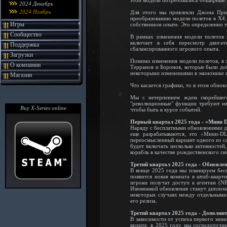
этой модели потребовались обширные 
2024 Декабрь
2024 Ноябрь
Для этого мы привлекли Джона Притч
преобразованию модели полетов в X4.
Игры
собственном опыте. Это определенно то
Сообщество
В рамках изменения модели полетов 
включает в себя пересмотр двигат
Поддержка
сбалансированного игрового опыта.
Загрузки
Помимо изменения модели полетов, в э
О компании
Терранов и Боронов, которые были д
некоторыми изменениями в экономике и
Магазин
Что касается графики, то в этом обно
Мы с нетерпением ждем скорейшего 
"революционные" функции требуют не
Buy X-Series online
чтобы быть в курсе событий.
Первый квартал 2025 года - «Мини D
Наряду с бесплатными обновлениями дл
еще разрабатываются, это «Мини-D
переосмысленный вариант одного из с
будет включать несколько активностей
корабль в качестве рождественского сю
Третий квартал 2025 года - Обновле
В конце 2025 года мы планируем бесп
появится новая комната в штаб-кварт
игроки получат доступ к агентам (N
Изюминкой обновления станут диплом
некоторых случаях между отдельными
его релиза.
Третий квартал 2025 года - Дополни
В зависимости от успеха первого мин
видите, в 2025 году мы сосредоточи