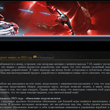
роем занавес на 2025 год
(0 Комментарии)
ближается к концу, и прошло уже несколько месяцев с момента выхода 7.10, нашего посл
е, кто знаком с нашим процессом разработки, уже знают, что этот внешне спокойный пери
удущими разработками. В такие периоды мы всегда более осторожны в публичном общен
. Наш высокоитеративный процесс разработки и меняющиеся планы часто означают, что мы 
ейчас мы находимся на том этапе, когда можем с уверенностью рассказать о том, что жд
достью представляем общую дорожную карту, которая позволит понять, в каком напр
ление о том, чего вам ожидать. Однако имейте в виду, что некоторые элементы этой дор
считайте, что это наше текущее видение, а не окончательный план!
квартал 2025 года - обновление модели полетов
 следующем крупном бесплатном обновлении для базовой игры появится значительное и
летов. В течение последних нескольких лет мы работали над тем, чтобы сделать полет
последнее обновление включает в себя существенные изменения в управлении кораблем и 