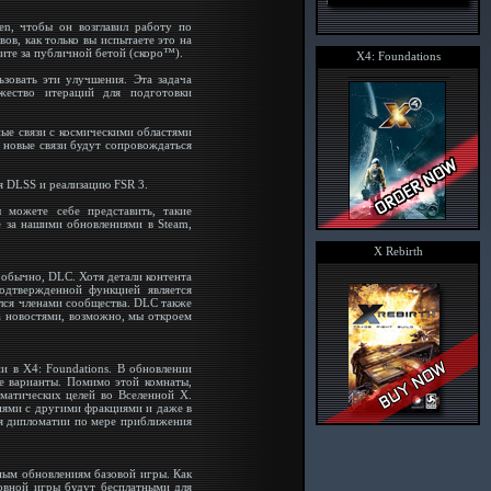
en, чтобы он возглавил работу по
в, как только вы испытаете это на
дите за публичной бетой (скоро™).
X4: Foundations
зовать эти улучшения. Эта задача
жество итераций для подготовки
ные связи с космическими областями
и новые связи будут сопровождаться
я DLSS и реализацию FSR 3.
 можете себе представить, такие
е за нашими обновлениями в Steam,
X Rebirth
 обычно, DLC. Хотя детали контента
дтвержденной функцией является
лся членами сообщества. DLC также
за новостями, возможно, мы откроем
и в X4: Foundations. В обновлении
ие варианты. Помимо этой комнаты,
матических целей во Вселенной X.
ями с другими фракциями и даже в
я дипломатии по мере приближения
ным обновлениям базовой игры. Как
овной игры будут бесплатными для