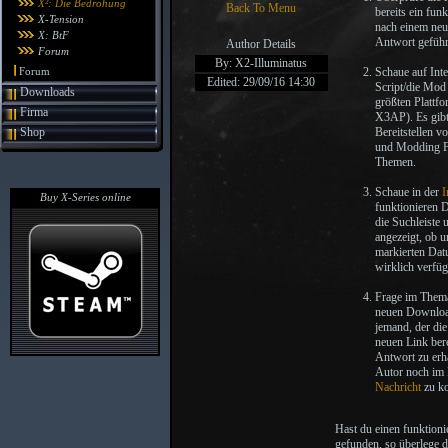
X²: Die Bedrohung
Back To Menu
bereits ein fun
X-Tension
nach einem neue
X: BtF
Antwort geführ
Author Details
Forum
By: X2-Illuminatus
Forum
Schaue auf Inte
Edited: 29/09/16 14:30
Script/die Mod 
Downloads
größten Plattfo
Firma
X3AP). Es gibt 
Shop
Bereitstellen v
und Modding Fo
Themen.
Schaue in der
I
Buy X-Series online
funktionieren 
die Suchleiste
angezeigt, ob u
markierten Dat
wirklich verfüg
Frage im Thema
neuen Download
jemand, der die
neuen Link bere
Antwort zu erh
Autor noch im 
Nachricht
zu ko
Hast du einen funktion
gefunden, so überlege d