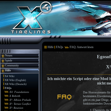
Hilfe
FAQs
FAQ: Antwort lesen
Neues
Egosof
Spiele
Community
X²
Hilfe
X4 Wiki
Ich möchte ein Script oder eine Mod 
XR Wiki (English)
nicht me
XR Wiki (Deutsch)
FAQs
X4: Foundations
Das Horrorszenario für
X Rebirth
bestimmten Erweiterung 
gibt es ein paar Dinge,
X³: Albion Prelude
funktionierenden Downl
X³: Terran Conflict
X³: Reunion
Überprüfe die l