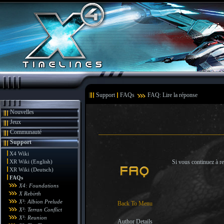
Support
FAQs
FAQ: Lire la réponse
Nouvelles
Jeux
Communauté
Support
X4 Wiki
XR Wiki (English)
Si vous continuez à re
XR Wiki (Deutsch)
FAQs
X4: Foundations
X Rebirth
X³: Albion Prelude
Back To Menu
X³: Terran Conflict
X³: Reunion
Author Details