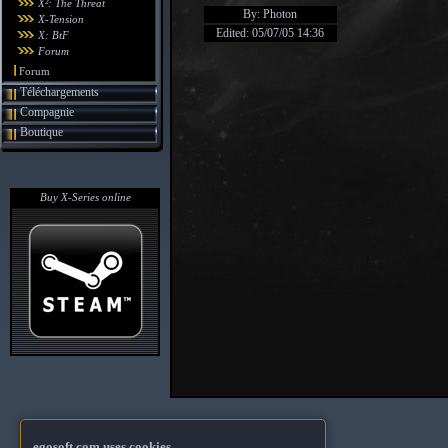
X²: The Threat
By: Photon
X-Tension
Edited: 05/07/05 14:36
X: BtF
Forum
Forum
Téléchargements
Compagnie
Boutique
Buy X-Series online
egosoft.com uses cookies