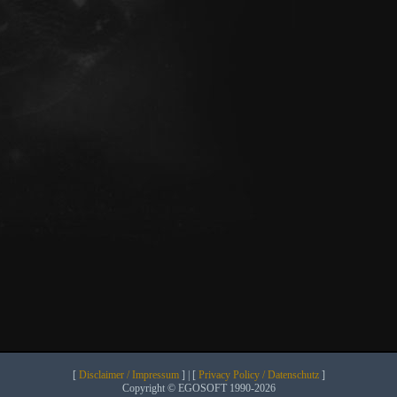
[
Disclaimer / Impressum
] | [
Privacy Policy / Datenschutz
]
Copyright © EGOSOFT 1990-2026