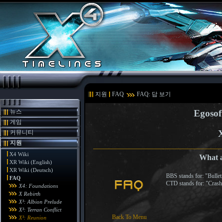
지원
FAQ
FAQ: 답 보기
뉴스
Egosof
게임
커뮤니티
지원
X4 Wiki
What 
XR Wiki (English)
XR Wiki (Deutsch)
BBS stands for: "Bullet
FAQ
CTD stands for: "Crash
X4: Foundations
X Rebirth
X³: Albion Prelude
X³: Terran Conflict
Back To Menu
X³: Reunion