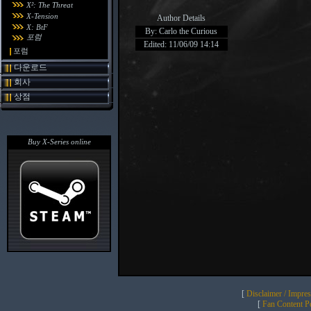
X²: The Threat
X-Tension
Author Details
X: BtF
By: Carlo the Curious
포럼
Edited: 11/06/09 14:14
포럼
다운로드
회사
상점
Buy X-Series online
[
Disclaimer / Impre
[
Fan Content Pol