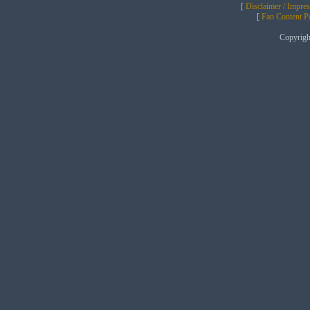
[
Disclaimer / Impre
[
Fan Content Pol
Copyrig