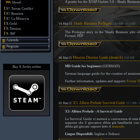
A poster for the X3AP Update 3.0 - Shady Business.
Sfondi
X³: Terran Conflict
X³: Reunion
X²: La Minaccia
Shady Business Prologue
X-Gold
14.May.13
9.89 MB - 14.3 MB
X-Tension
The Prologue story to the 'Shady Business' plot o
X: BtF
Format: PDF
Azienda
Negozio
Mission Director Guide (deutsch)
08.Mar.13
0.98 MB
MD Guide for beginners
(GERMAN)
Buy X-Series online
German language guide for the creation of missions 
Further information, updates and support:
Forum T
X3: Albion Prelude Survival Guide
02.Mar.12
52.2 MB - 
X3: Albion Prelude - A Survival Guide
La Survival Guide vi metterà a conoscenza di tutte l
suppone che il giocatore abbia già familiarità con 
abbia già giocato oppure letto il
manuale
.
Lingue Disponibili:
Inglese e Tedesco