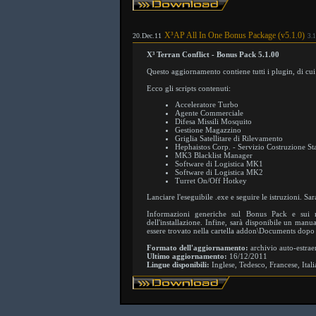
X³AP All In One Bonus Package (v5.1.0)
20.Dec.11
3.
X³ Terran Conflict - Bonus Pack 5.1.00
Questo aggiornamento contiene tutti i plugin, di cui p
Ecco gli scripts contenuti:
Acceleratore Turbo
Agente Commerciale
Difesa Missili Mosquito
Gestione Magazzino
Griglia Satellitare di Rilevamento
Hephaistos Corp. - Servizio Costruzione St
MK3 Blacklist Manager
Software di Logistica MK1
Software di Logistica MK2
Turret On/Off Hotkey
Lanciare l'eseguibile .exe e seguire le istruzioni. Sar
Informazioni generiche sul Bonus Pack e sui mi
dell'installazione. Infine, sarà disponibile un manu
essere trovato nella cartella addon\Documents dopo l
Formato dell'aggiornamento:
archivio auto-estrae
Ultimo aggiornamento:
16/12/2011
Lingue disponibili:
Inglese, Tedesco, Francese, Ital