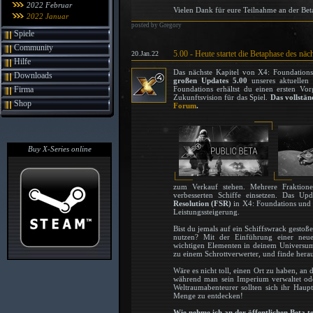
2022 Februar
Vielen Dank für eure Teilnahme an der Bet
2022 Januar
posted by Gregory
Spiele
Community
5.00 - Heute startet die Betaphase des n
20.Jan.22
Hilfe
Das nächste Kapitel von X4: Foundations
Downloads
großen Updates 5.00
unseres aktuellen 
Firma
Foundations erhältst du einen ersten V
Zukunftsvision für das Spiel.
Das vollstän
Shop
Forum
.
Buy X-Series online
zum Verkauf stehen. Mehrere Fraktio
verbesserten Schiffe einsetzen. Das U
Resolution (FSR)
in X4: Foundations und 
Leistungssteigerung.
Bist du jemals auf ein Schiffswrack gesto
nutzen? Mit der Einführung einer ne
wichtigen Elementen in deinem Universum
zu einem Schrottverwerter, und finde heraus
Wäre es nicht toll, einen Ort zu haben, a
während man sein Imperium verwaltet ode
Weltraumabenteurer sollten sich ihr Haupt
Menge zu entdecken!
Wie nehme ich an der öffentlichen Beta te