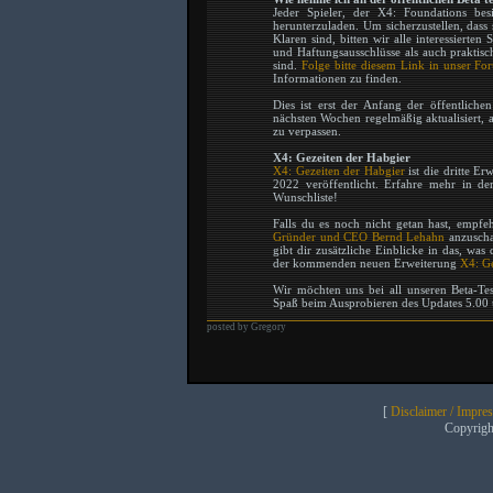
Jeder Spieler, der X4: Foundations bes
herunterzuladen. Um sicherzustellen, dass
Klaren sind, bitten wir alle interessiert
und Haftungsausschlüsse als auch praktis
sind.
Folge bitte diesem Link in unser Fo
Informationen zu finden.
Dies ist erst der Anfang der öffentlich
nächsten Wochen regelmäßig aktualisiert, 
zu verpassen.
X4: Gezeiten der Habgier
X4: Gezeiten der Habgier
ist die dritte E
2022 veröffentlicht. Erfahre mehr in d
Wunschliste!
Falls du es noch nicht getan hast, empf
Gründer und CEO Bernd Lehahn
anzuscha
gibt dir zusätzliche Einblicke in das, wa
der kommenden neuen Erweiterung
X4: Ge
Wir möchten uns bei all unseren Beta-Tes
Spaß beim Ausprobieren des Updates 5.00
posted by Gregory
[
Disclaimer / Impre
Copyrig