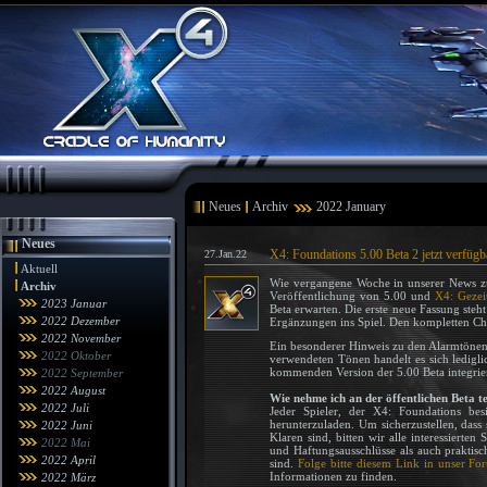
Neues
Archiv
2022 January
Neues
X4: Foundations 5.00 Beta 2 jetzt verfügb
27.Jan.22
Aktuell
Wie vergangene Woche in unserer News zum 
Archiv
Veröffentlichung von 5.00 und
X4: Gezei
2023 Januar
Beta erwarten. Die erste neue Fassung steh
2022 Dezember
Ergänzungen ins Spiel. Den kompletten Ch
2022 November
Ein besonderer Hinweis zu den Alarmtönen 
2022 Oktober
verwendeten Tönen handelt es sich ledigli
kommenden Version der 5.00 Beta integrier
2022 September
2022 August
Wie nehme ich an der öffentlichen Beta te
2022 Juli
Jeder Spieler, der X4: Foundations bes
herunterzuladen. Um sicherzustellen, dass
2022 Juni
Klaren sind, bitten wir alle interessiert
2022 Mai
und Haftungsausschlüsse als auch praktis
2022 April
sind.
Folge bitte diesem Link in unser Fo
Informationen zu finden.
2022 März