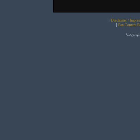
[
Disclaimer / Impre
[
Fan Content Pol
Copyrig