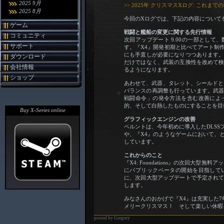
2025 9月
>> 2025年 クリスマスXログ: これ
2025 8月
今回のXログでは、下記の内容について
ゲーム
戦闘と艦船の変更に関する先行情報
コミュニティ
次回アップデート 9.00の一部とし
サポート
す。『X4』開発初期と比べてアート制
にも手直しが必要になりつつあります
ダウンロード
だけではなく、武装の互換性を改めて
会社情報
るようになります。
ショップ
あわせて、武器、タレット、シールドと
バランスの再調整も行っています。武器
戦闘命令」の発令方法を含む改善によ
的、そして白熱したものにすることを目
Buy X-Series online
グラフィックエンジンの改善
ベルントは、今年初めに導入したDLS
や、『X4』のようなゲームにおいて、
しています。
これからのこと
『X4: Foundations』の次回大型無
にパブリックベータの開始を目指して
に、次回大型アップデートで予定され
します。
みなさんのおかげで『X4』は充実した
メリークリスマス！ そして楽しい休暇
posted by Gregory