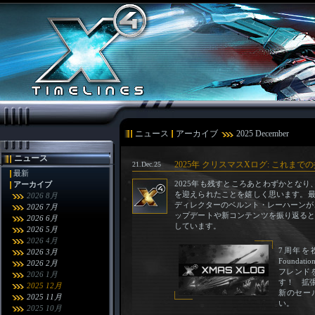
ニュース
アーカイブ
2025 December
ニュース
2025年 クリスマスXログ: これま
21.Dec.25
最新
2025年も残すところあとわずかとなり、わた
アーカイブ
を迎えられたことを嬉しく思います。最新
2026 8月
ディレクターのベルント・レーハーンが
2026 7月
ップデートや新コンテンツを振り返る
2026 6月
しています。
2026 5月
2026 4月
7周年を
2026 3月
Found
2026 2月
フレンド
2026 1月
す！ 拡
2025 12月
新のセール
2025 11月
い。
2025 10月