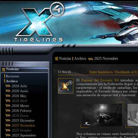
Noticias
Archivo
2025 November
Noticias
Entre bastidores: Diseñando al E
11.Nov.25
Recientes
El
Paquete del Enviado X4
introdujo un
Archivo
conjuntamente por la Federación Argon y el
2026 Julio
características - el modo de camuflaje, los
2026 Junio
explorable-, el Enviado destaca por cómo 
una sensación de espacio real y funcional.
2026 May
2026 Abril
2026 Marzo
2026 Febrero
2026 Enero
2025 Diciembre
2025 Noviembre
2025 Octubre
Hoy echamos un vistazo entre bastidores al
2025 Septiembre
y Yari, artistas conceptuales de Egosof