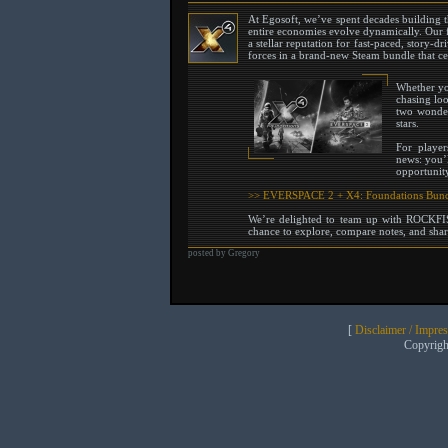
At Egosoft, we’ve spent decades building t
entire economies evolve dynamically. Our
a stellar reputation for fast-paced, story
forces in a brand-new Steam bundle that cel
Whether yo
chasing lo
two wonder
stars.
For player
news: you’l
opportunit
>> EVERSPACE 2 + X4: Foundations Bund
We’re delighted to team up with ROCKFIS
chance to explore, compare notes, and share 
posted by Gregory
[
Disclaimer / Impre
Copyrig