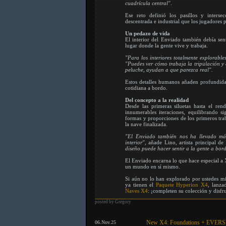
cuadrícula central"
.
Ese reto definió los pasillos y interse
descentrada e industrial que los jugadores p
Un pedazo de vida
El interior del Enviado también debía sent
lugar donde la gente vive y trabaja.
"Para los interiores totalmente explorab
"Puedes ver cómo trabaja la tripulación y
peluche, ayudan a que parezca real".
Estos detalles humanos añaden profundida
cotidiana a bordo.
Del concepto a la realidad
Desde las primeras siluetas hasta el ren
innumerables iteraciones, equilibrando si
formas y proporciones de los primeros trab
la nave finalizada.
"El Enviado también nos ha llevado más
interior"
, añade Lino, artista principal d
diseño puede hacer sentir a la gente a bor
El Enviado encarna lo que hace especial a 
un mundo en sí mismo.
Si aún no lo han explorado por ustedes m
ya tienen el
Paquete Hyperion X4
, lanza
Naves X4
: ¡completen su colección y disf
posted by Gregory
New X4: Foundations + EVERS
06.Nov.25