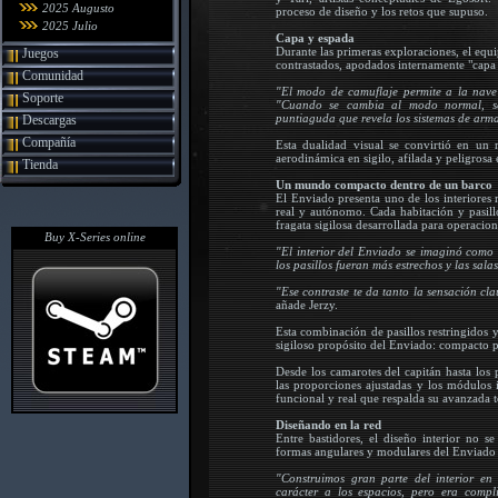
2025 Augusto
proceso de diseño y los retos que supuso.
2025 Julio
Capa y espada
Durante las primeras exploraciones, el equ
Juegos
contrastados, apodados internamente "capa
Comunidad
"El modo de camuflaje permite a la nave 
Soporte
"Cuando se cambia al modo normal, se
puntiaguda que revela los sistemas de arma
Descargas
Compañía
Esta dualidad visual se convirtió en un r
aerodinámica en sigilo, afilada y peligrosa
Tienda
Un mundo compacto dentro de un barco
El Enviado presenta uno de los interiores
real y autónomo. Cada habitación y pasill
fragata sigilosa desarrollada para operacion
Buy X-Series online
"El interior del Enviado se imaginó como
los pasillos fueran más estrechos y las sala
"Ese contraste te da tanto la sensación c
añade Jerzy.
Esta combinación de pasillos restringidos y
sigiloso propósito del Enviado: compacto p
Desde los camarotes del capitán hasta los 
las proporciones ajustadas y los módulos 
funcional y real que respalda su avanzada t
Diseñando en la red
Entre bastidores, el diseño interior no se
formas angulares y modulares del Enviado c
"Construimos gran parte del interior e
carácter a los espacios, pero era comp