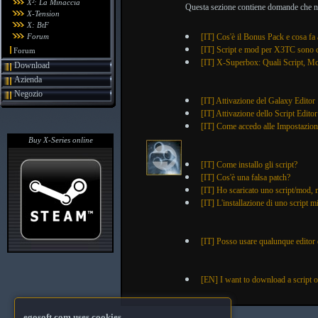
X²: La Minaccia
Questa sezione contiene domande che non
X-Tension
X: BtF
Forum
[IT] Cos'è il Bonus Pack e cosa fa 
[IT] Script e mod per X3TC sono 
Forum
[IT] X-Superbox: Quali Script, Mod
Download
Azienda
Negozio
[IT] Attivazione del Galaxy Editor
[IT] Attivazione dello Script Editor
[IT] Come accedo alle Impostazioni 
Buy X-Series online
[IT] Come installo gli script?
[IT] Cos'è una falsa patch?
[IT] Ho scaricato uno script/mod,
[IT] L'installazione di uno script mi
[IT] Posso usare qualunque editor di
[EN] I want to download a script 
egosoft.com uses cookies