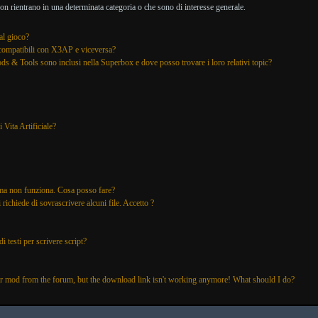
 rientrano in una determinata categoria o che sono di interesse generale.
al gioco?
compatibili con X3AP e viceversa?
s & Tools sono inclusi nella Superbox e dove posso trovare i loro relativi topic?
Vita Artificiale?
 ma non funziona. Cosa posso fare?
 richiede di sovrascrivere alcuni file. Accetto ?
 testi per scrivere script?
or mod from the forum, but the download link isn't working anymore! What should I do?