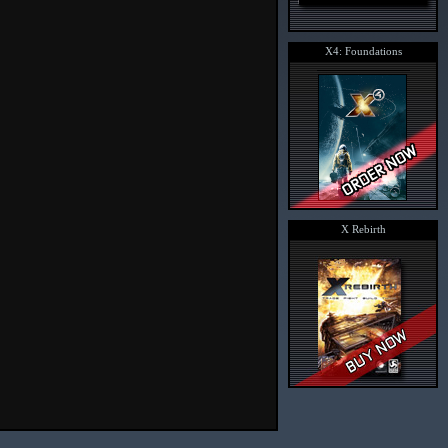
X4: Foundations
X Rebirth