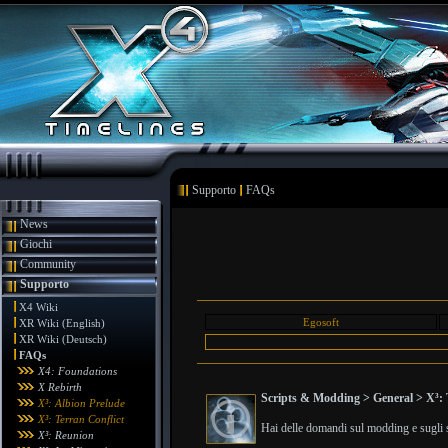
Supporto
FAQs
News
Giochi
Community
Supporto
X4 Wiki
Egosoft
XR Wiki (English)
XR Wiki (Deutsch)
FAQs
X4: Foundations
X Rebirth
Scripts & Modding > General > X³: 
X³: Albion Prelude
X³: Terran Conflict
Hai delle domandi sul modding e sugli sc
X³: Reunion