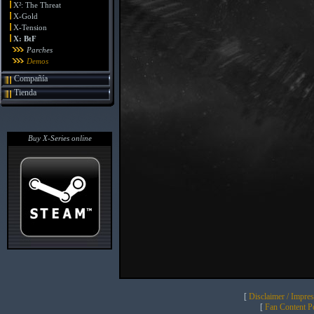
X²: The Threat
X-Gold
X-Tension
X: BtF
Parches
Demos
Compañía
Tienda
Buy X-Series online
[
Disclaimer / Impre
[
Fan Content Pol