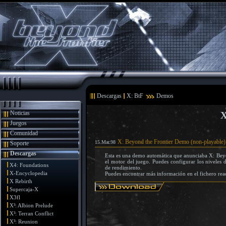
Descargas
X: BtF
Demos
Noticias
X
Juegos
Comunidad
X: Beyond the Frontier Demo (non-playable)
15.Mar.98
Soporte
Descargas
Esta es una demo automática que anunciaba X: Bey
el motor del juego. Puedes configurar los niveles d
X4: Foundations
de rendimiento.
X-Encyclopedia
Puedes encontrar más información en el fichero rea
X Rebirth
Supercaja-X
X3fl
X³: Albion Prelude
X³: Terran Conflict
X³: Reunion