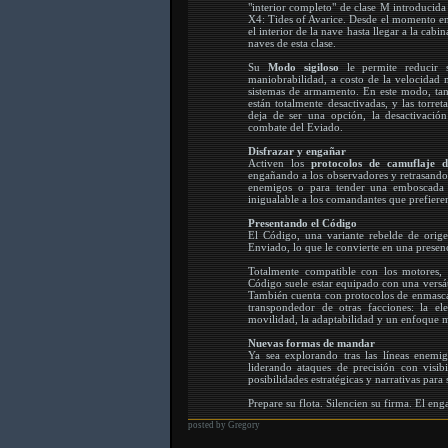
"interior completo" de clase M introducida 
X4: Tides of Avarice. Desde el momento e
el interior de la nave hasta llegar a la cab
naves de esta clase.
Su
Modo sigiloso
le permite reducir 
maniobrabilidad, a costo de la velocidad 
sistemas de armamento. En este modo, tant
están totalmente desactivadas, y las torreta
deja de ser una opción, la desactivación
combate del Eviado.
Disfrazar y engañar
Activen los
protocolos de camuflaje d
engañando a los observadores y retrasando l
enemigos o para tender una emboscada c
inigualable a los comandantes que prefieren 
Presentando el Código
El Código, una variante rebelde de orige
Enviado, lo que le convierte en una presen
Totalmente compatible con los motores, 
Código suele estar equipado con una versát
También cuenta con protocolos de enmascar
transpondedor de otras facciones: la el
movilidad, la adaptabilidad y un enfoque 
Nuevas formas de mandar
Ya sea explorando tras las líneas enemi
liderando ataques de precisión con visi
posibilidades estratégicas y narrativas para
Prepare su flota. Silencien su firma. El en
posted by Gregory