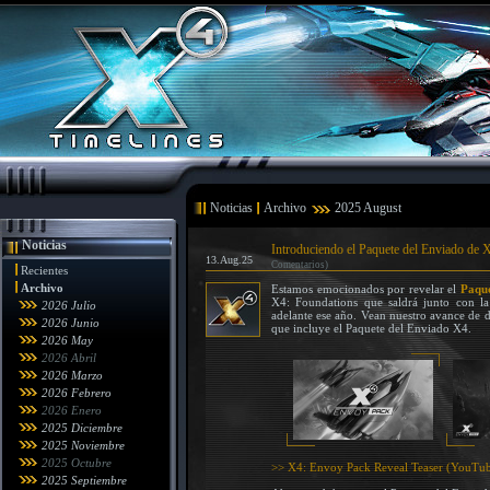
Noticias
Archivo
2025 August
Noticias
Introduciendo el Paquete del Enviado de X4
13.Aug.25
Comentarios)
Recientes
Archivo
Estamos emocionados por revelar el
Paque
X4: Foundations que saldrá junto con l
2026 Julio
adelante ese año. Vean nuestro avance de de
2026 Junio
que incluye el Paquete del Enviado X4.
2026 May
2026 Abril
2026 Marzo
2026 Febrero
2026 Enero
2025 Diciembre
2025 Noviembre
2025 Octubre
>> X4: Envoy Pack Reveal Teaser (YouTu
2025 Septiembre