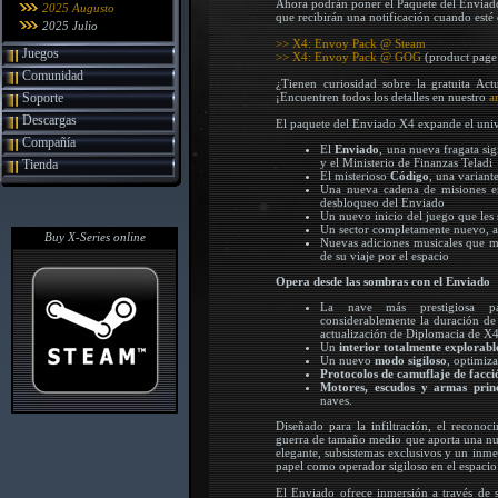
Ahora podrán poner el Paquete del Enviado 
2025 Augusto
que recibirán una notificación cuando esté 
2025 Julio
>> X4: Envoy Pack @ Steam
Juegos
>> X4: Envoy Pack @ GOG
(product page
Comunidad
¿Tienen curiosidad sobre la gratuita Ac
Soporte
¡Encuentren todos los detalles en nuestro
a
Descargas
El paquete del Enviado X4 expande el uni
Compañía
El
Enviado
, una nueva fragata si
y el Ministerio de Finanzas Teladi
Tienda
El misterioso
Código
, una variant
Una nueva cadena de misiones en
desbloqueo del Enviado
Un nuevo inicio del juego que les
Un sector completamente nuevo, a 
Buy X-Series online
Nuevas adiciones musicales que m
de su viaje por el espacio
Opera desde las sombras con el Enviado
La nave más prestigiosa pa
considerablemente la duración de
actualización de Diplomacia de X
Un
interior totalmente explorabl
Un nuevo
modo sigiloso
, optimiz
Protocolos de camuflaje de facci
Motores, escudos y armas princ
naves.
Diseñado para la infiltración, el recono
guerra de tamaño medio que aporta una nue
elegante, subsistemas exclusivos y un inme
papel como operador sigiloso en el espacio 
El Enviado ofrece inmersión a través de 