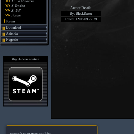
X²: La Minaccia
X-Tension
Author Details
X: BtF
By: BlackRazor
Forum
Edited: 12/06/09 22:29
Forum
Download
Azienda
Negozio
Buy X-Series online
egosoft.com uses cookies