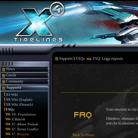
Supporto
FAQs
FAQ: Leggi risposta
News
Giochi
Community
Supporto
X4 Wiki
XR Wiki (English)
XR Wiki (Deutsch)
Sono missioni in cui i
FAQs
X4: Foundations
Obiettivo: eliminare i
X Rebirth
noti che la missione n
X³: Albion Prelude
X³: Terran Conflict
X³: Reunion
Back To Menu