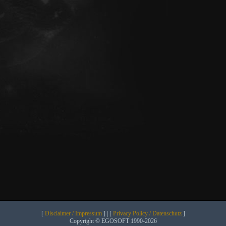
[
Disclaimer / Impressum
] | [
Privacy Policy / Datenschutz
]
Copyright © EGOSOFT 1990-2026