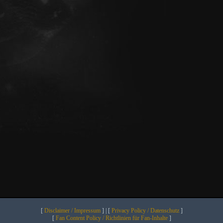
[
Disclaimer / Impressum
] | [
Privacy Policy / Datenschutz
]
[
Fan Content Policy / Richtlinien für Fan-Inhalte
]