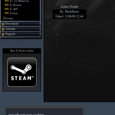
X²: La Minaccia
X-Tension
Author Details
X: BtF
By: BlackRazor
Forum
Edited: 12/06/09 22:44
Forum
Download
Azienda
Negozio
Buy X-Series online
egosoft.com uses cookies