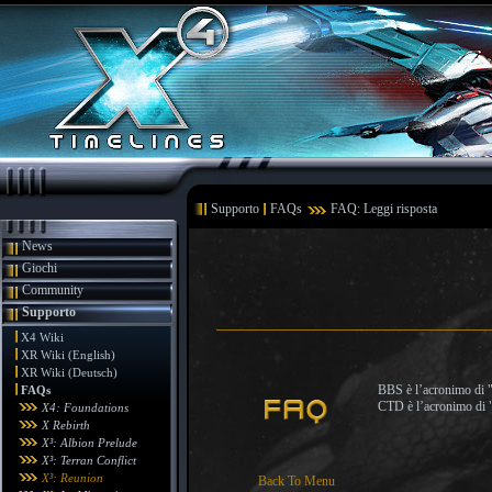
Supporto
FAQs
FAQ: Leggi risposta
News
Giochi
Community
Supporto
X4 Wiki
XR Wiki (English)
XR Wiki (Deutsch)
BBS è l’acronimo di "B
FAQs
CTD è l’acronimo di "
X4: Foundations
X Rebirth
X³: Albion Prelude
X³: Terran Conflict
X³: Reunion
Back To Menu