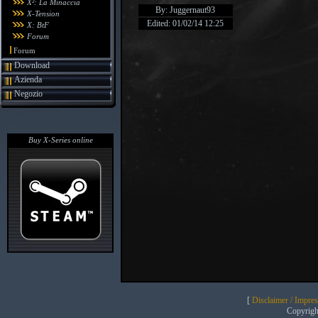
X²: La Minaccia
By: Juggernaut93
X-Tension
Edited: 01/02/14 12:25
X: BtF
Forum
Forum
Download
Azienda
Negozio
Buy X-Series online
[
Disclaimer / Impre
Copyrig