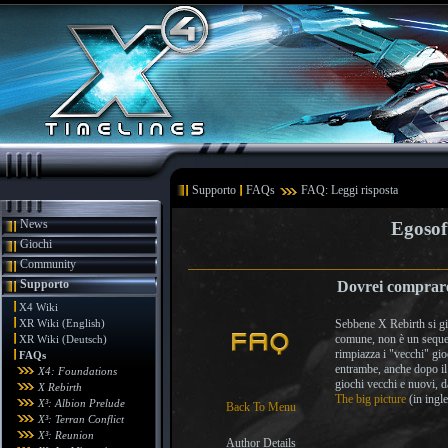
Supporto
FAQs
FAQ: Leggi risposta
News
Egosof
Giochi
Community
Supporto
Dovrei comprare
X4 Wiki
XR Wiki (English)
Sebbene X Rebirth si gio
comune, non è un sequel
XR Wiki (Deutsch)
rimpiazza i "vecchi" gi
FAQs
entrambe, anche dopo il 
X4: Foundations
giochi vecchi e nuovi, 
X Rebirth
The big picture
(in ingle
X³: Albion Prelude
Back To Menu
X³: Terran Conflict
X³: Reunion
Author Details