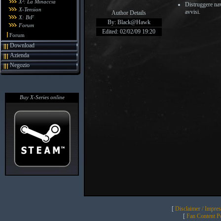
X²: La Minaccia
Distruggere navi
X-Tension
avvisi.
Author Details
X: BtF
By: Black@Hawk
Forum
Edited: 02/02/09 19:20
Forum
Download
Azienda
Negozio
Buy X-Series online
[
Disclaimer / Impre
[
Fan Content Pol