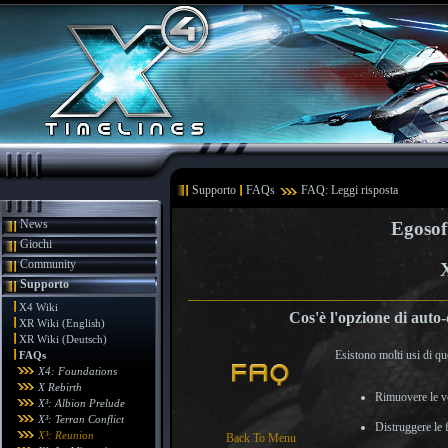
Supporto
FAQs
FAQ: Leggi risposta
News
Egosof
Giochi
Community
Supporto
X4 Wiki
Cos'è l'opzione di auto
XR Wiki (English)
XR Wiki (Deutsch)
Esistono molti usi di qu
FAQs
X4: Foundations
X Rebirth
Rimuovere le vo
X³: Albion Prelude
X³: Terran Conflict
Distruggere le 
X³: Reunion
Back To Menu