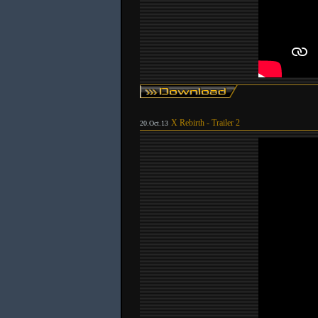
X Rebirth - Trailer 2
20.Oct.13