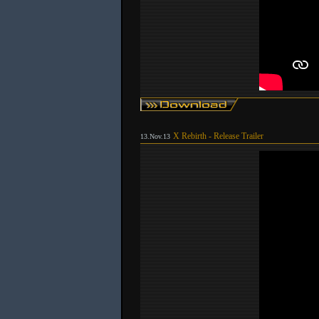
X Rebirth - Release Trailer
13.Nov.13