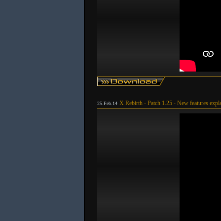
X Rebirth - Patch 1.25 - New features expl
25.Feb.14