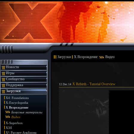
Загрузки
X Возрождение
Видео
Новости
Игры
Сообщество
X Rebirth - Tutorial Overview
12.Dec.14
Поддержка
Загрузки
X4: Foundations
X-Encyclopedia
X Возрождение
Бонусные материалы
Видео
X-Superbox
X3fl
X³: Рассвет Альбиона