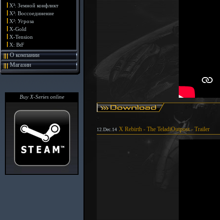
X³: Земной конфликт
X³: Воссоединение
X²: Угроза
X-Gold
X-Tension
X: BtF
О компании
Магазин
Buy X-Series online
X Rebirth - The TeladiOutpost - Trailer
12.Dec.14