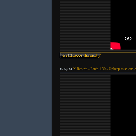
X Rebirth - Patch 1.30 - Upkeep missions 
15.Apr.14