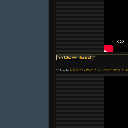
X Rebirth - Patch 2.0 - Secret Service Miss
20.May.14