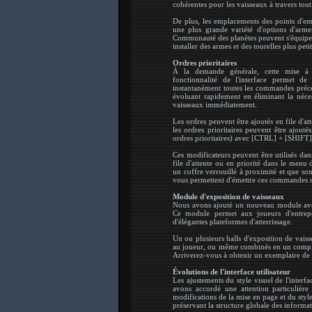
cohérentes pour les vaisseaux à travers tout 
De plus, les emplacements des points d'emp
une plus grande variété d'options d'arm
Communauté des planètes peuvent s'équiper
installer des armes et des tourelles plus petit
Ordres prioritaires
À la demande générale, cette mise à jo
fonctionnalité de l'interface permet 
instantanément toutes les commandes précéd
évoluant rapidement en éliminant la nécess
vaisseaux immédiatement.
Les ordres peuvent être ajoutés en file d'at
les ordres prioritaires peuvent être ajouté
ordres prioritaires) avec [CTRL] + [SHIFT] 
Ces modificateurs peuvent être utilisés da
file d'attente ou en priorité dans le men
un coffre verrouillé à proximité et que son
vous permettent d'émettre ces commandes rap
Module d'exposition de vaisseaux
Nous avons ajouté un nouveau module avec 
Ce module permet aux joueurs d'entrepo
d'élégantes plateformes d'atterrissage.
Un ou plusieurs halls d'exposition de vaiss
au joueur, ou même combinés en un complex
Arriverez-vous à obtenir un exemplaire de
Évolutions de l'interface utilisateur
Les ajustements du style visuel de l'interfa
avons accordé une attention particulière
modifications de la mise en page et du style d
préservant la structure globale des informat