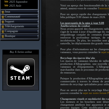
2025 Septembre
Voici un aperçu des fonctionnalités de la 
2025 Août
attend, assurez-vous de consulter l'
annonce 
Jeux
Pour un aperçu rapide des changements le
Communauté
bêta publique 9.00 datant de mars 2026.
Support
Les nouveautés de la mise à jour 9.00
Améliorations du combat
Téléchargements
Nous avons apporté des changements radic
Compagnie
s'agit de la mise à jour d'équilibrage du co
rééquilibrage complet de centaines d'arm
Boutique
renforcer la profondeur tactique, de r
incohérences. De plus, les tourelles sont 
naturelle, les déplacements des grands vaiss
Pour plus d'informations sur les changeme
Buy X-Series online
vaisseaux, vous pouvez consulter le
sujet 
Recyclage des épaves kha'aks
Les épaves de vaisseaux kha'aks de taille
production d'Allographine, une nouvelle m
vaisseaux et d'équipements. L'Allogra
marchandise dans le processus de production
de ressources.
Puisque la production d'Allographine néce
commerciales à travers le réseau de port
stations de recyclage spécialisées pour utilis
Pour en savoir plus sur le recyclage Kha'
pouvez consulter le
sujet sur notre forum 
Changements visuels et modularité des va
Les moteurs et les boucliers sont dés
changement améliore leur apparence et a
peuvent équiper. Cette modification perm