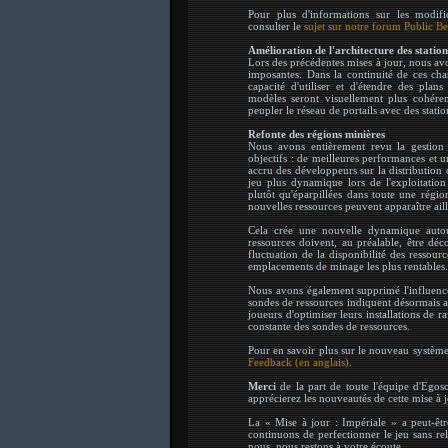
Pour plus d'informations sur les modific
consulter le
sujet sur notre forum Public B
Amélioration de l'architecture des statio
Lors des précédentes mises à jour, nous avo
imposantes. Dans la continuité de ces cha
capacité d'utiliser et d'étendre des plan
modèles seront visuellement plus cohéren
peupler le réseau de portails avec des statio
Refonte des régions minières
Nous avons entièrement revu la gestion 
objectifs : de meilleures performances et u
accru des développeurs sur la distribution
jeu plus dynamique lors de l'exploitation
plutôt qu'éparpillées dans toute une régio
nouvelles ressources peuvent apparaître ai
Cela crée une nouvelle dynamique autou
ressources doivent, au préalable, être déc
fluctuation de la disponibilité des resso
emplacements de minage les plus rentables.
Nous avons également supprimé l'influence
sondes de ressources indiquent désormais a
joueurs d'optimiser leurs installations de r
constante des sondes de ressources.
Pour en savoir plus sur le nouveau système 
Feedback (en anglais)
.
Merci
de la part de toute l'équipe d'Ego
apprécierez les nouveautés de cette mise à 
La « Mise à jour : Impériale » a peut-êt
continuons de perfectionner le jeu sans r
nous, nous restons à votre écoute.