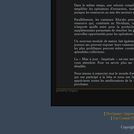
Dans le même temps, une refonte complèt
simplifier les opérations d'extraction, t
puisque les ressources au sein des secteurs 
Parallèlement, les vaisseaux Kha'aks peu
ressource qui, combinée au Nividium, c
n'importe quelle autre pour la product
supplémentaire permettant de résorber les g
nouvelles opportunités pour les opérations
Un nouveau module de station fait égalemen
joueurs·ses peuvent exposer leurs vaisseaux
les plus prolifiques peuvent même constr
splendides collections.
La « Mise à jour : Impériale » est une mi
vous attendent. Pour en savoir plus sur l
détaillée.
Nous tenons à remercier tout le monde d'av
qui ont participé à la bêta et nous ont 
apprécierez toutes les améliorations de la 
prochaine.
posted by Gregory
[
Disclaimer / Impre
[
Fan Content Pol
Copyrig