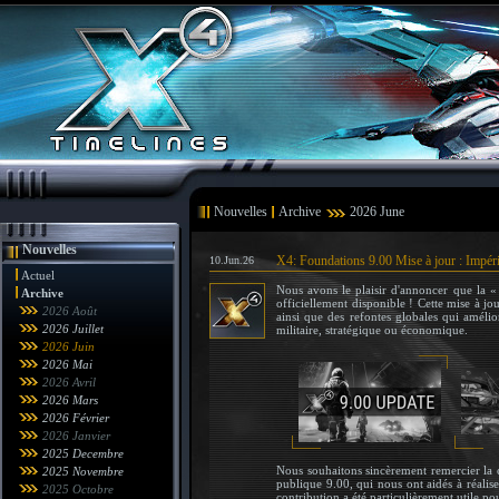
Nouvelles
Archive
2026 June
Nouvelles
X4: Foundations 9.00 Mise à jour : Impéria
10.Jun.26
Actuel
Nous avons le plaisir d'annoncer que la «
Archive
officiellement disponible ! Cette mise à jo
2026 Août
ainsi que des refontes globales qui amélio
2026 Juillet
militaire, stratégique ou économique.
2026 Juin
2026 Mai
2026 Avril
2026 Mars
2026 Février
2026 Janvier
2025 Decembre
Nous souhaitons sincèrement remercier la 
2025 Novembre
publique 9.00, qui nous ont aidés à réalis
2025 Octobre
contribution a été particulièrement utile pou