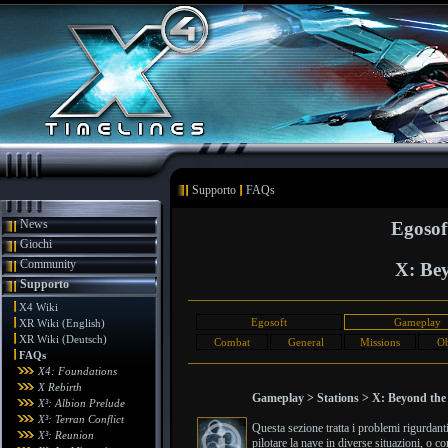
Supporto
FAQs
News
Egosof
Giochi
Community
X: Bey
Supporto
X4 Wiki
Egosoft
Gameplay
XR Wiki (English)
XR Wiki (Deutsch)
Combat
General
Missions
Ob
FAQs
X4: Foundations
X Rebirth
Gameplay > Stations > X: Beyond the 
X³: Albion Prelude
X³: Terran Conflict
Questa sezione tratta i problemi rigurdan
X³: Reunion
pilotare la nave in diverse situazioni, o c