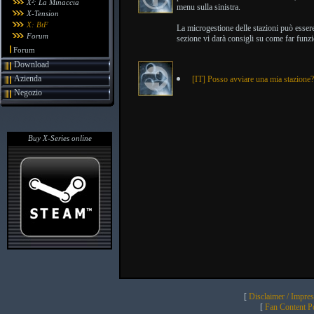
X²: La Minaccia
menu sulla sinistra.
X-Tension
X: BtF
La microgestione delle stazioni può esse
Forum
sezione vi darà consigli su come far funzi
Forum
Download
Azienda
[IT] Posso avviare una mia stazione?
Negozio
Buy X-Series online
[
Disclaimer / Impre
[
Fan Content Pol