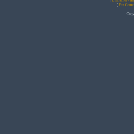
[
Disclaimer / I
[
Fan Conten
Copy