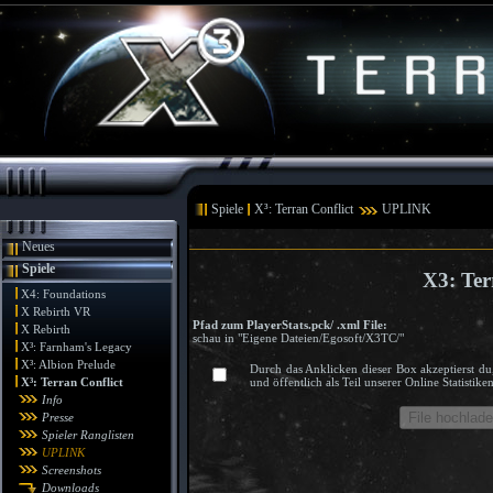
Spiele
X³: Terran Conflict
UPLINK
Neues
Spiele
X3: Ter
X4: Foundations
X Rebirth VR
Pfad zum PlayerStats.pck/ .xml File:
X Rebirth
schau in "Eigene Dateien/Egosoft/X3TC/"
X³: Farnham's Legacy
X³: Albion Prelude
Durch das Anklicken dieser Box akzeptierst du
X³: Terran Conflict
und öffentlich als Teil unserer Online Statisti
Info
Presse
Spieler Ranglisten
UPLINK
Screenshots
Downloads