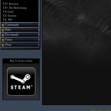
X³: Reunion
X²: Die Bedrohung
X-Gold
X-Tension
X: BtF
Community
Hilfe
Downloads
Firma
Shop
Buy X-Series online