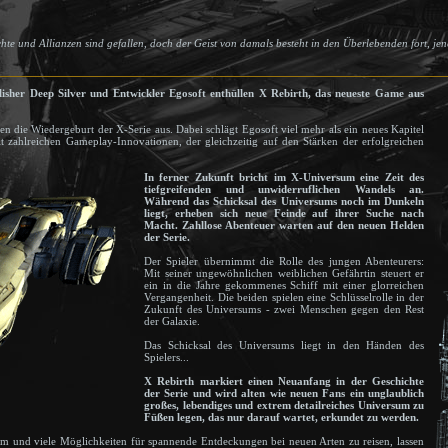
hte und Allianzen sind gefallen, doch der Geist von damals besteht in den Überlebenden fort, jen
lisher Deep Silver und Entwickler Egosoft enthüllen X Rebirth, das neueste Game aus
n die Wiedergeburt der X-Serie aus. Dabei schlägt Egosoft viel mehr als ein neues Kapitel
 zahlreichen Gameplay-Innovationen, der gleichzeitig auf den Stärken der erfolgreichen
In ferner Zukunft bricht im X-Universum eine Zeit des
tiefgreifenden und unwiderruflichen Wandels an.
Während das Schicksal des Universums noch im Dunkeln
liegt, erheben sich neue Feinde auf ihrer Suche nach
Macht. Zahllose Abenteuer warten auf den neuen Helden
der Serie.
Der Spieler übernimmt die Rolle des jungen Abenteurers:
Mit seiner ungewöhnlichen weiblichen Gefährtin steuert er
ein in die Jahre gekommenes Schiff mit einer glorreichen
Vergangenheit. Die beiden spielen eine Schlüsselrolle in der
Zukunft des Universums - zwei Menschen gegen den Rest
der Galaxie.
Das Schicksal des Universums liegt in den Händen des
Spielers...
X Rebirth markiert einen Neuanfang in der Geschichte
der Serie und wird alten wie neuen Fans ein unglaublich
großes, lebendiges und extrem detailreiches Universum zu
Füßen legen, das nur darauf wartet, erkundet zu werden.
stem und viele Möglichkeiten für spannende Entdeckungen bei neuen Arten zu reisen, lassen