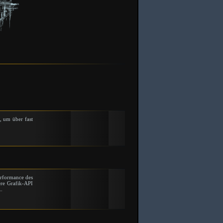
, um über fast
erformance des
ere Grafik-API
..