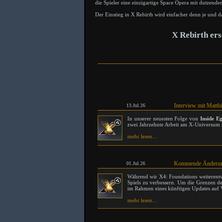
die Spieler eine einzigartige Space Opera mit dutzenden
Der Einstieg in X Rebirth wird einfacher denn je und da
X Rebirth er
Interview mit Matth
13.Jul.26
In unserer neuesten Folge von
Inside E
zwei Jahrzehnte Arbeit am X-Universum z
mehr lesen...
Kommende Änderung
01.Jul.26
Während wir X4: Foundations weiterent
Spiels zu verbessern. Um die Grenzen des
im Rahmen eines künftigen Updates auf Vu
mehr lesen...