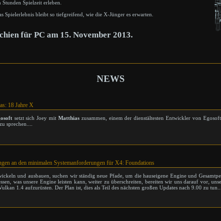
 Stunden Spielzeit erleben.
s Spielerlebnis bleibt so tiefgreifend, wie die X-Jünger es erwarten.
schien für PC am 15. November 2013.
NEWS
ias: 18 Jahre X
gosoft
setzt sich Joey mit
Matthias
zusammen, einem der dienstältesten Entwickler von Egosoft
u sprechen....
en an den minimalen Systemanforderungen für X4: Foundations
wickeln und ausbauen, suchen wir ständig neue Pfade, um die hauseigene Engine und Gesamtp
sen, was unsere Engine leisten kann, weiter zu überschreiten, bereiten wir uns darauf vor, uns
lkan 1.4 aufzurüsten. Der Plan ist, dies als Teil des nächsten großen Updates nach 9.00 zu tun..