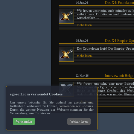
Das X4: Foundations
10.Jun.26
Wir freuen uns riesig, euch mitteilen zu 
enthält neue Funktionen und umfassende
wirtschaftlich....
mehr lesen...
Das X4-Empire-Updat
03.Jun.26
Der Countdown läuft! Das Empire-Update
mehr lesen...
Interview mit Helg
22.May.26
Wir freuen uns sehr, eine neue Episo
Mitgliedern des Egosoft-Teams über ihre 
Helge ist für einen Großteil des Worl
egosoft.com verwendet Cookies
Anlaufstelle für alles, was mit der Hinter
mehr lesen...
Um unsere Webseite für Sie optimal zu gestalten und
fortlaufend verbessern zu können, verwenden wir Cookies.
Durch die weitere Nutzung der Webseite stimmen Sie der
Verwendung von Cookies zu.
Verstanden
Weiter lesen