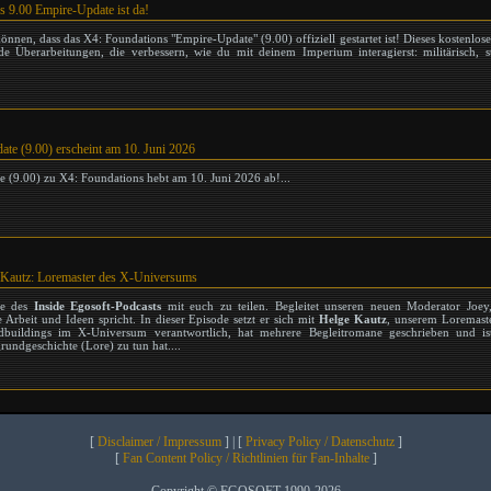
 9.00 Empire-Update ist da!
können, dass das X4: Foundations "Empire-Update" (9.00) offiziell gestartet ist! Dieses kostenlo
 Überarbeitungen, die verbessern, wie du mit deinem Imperium interagierst: militärisch, s
e (9.00) erscheint am 10. Juni 2026
 (9.00) zu X4: Foundations hebt am 10. Juni 2026 ab!...
e Kautz: Loremaster des X-Universums
de des
Inside Egosoft-Podcasts
mit euch zu teilen. Begleitet unseren neuen Moderator Joey
Arbeit und Ideen spricht. In dieser Episode setzt er sich mit
Helge Kautz
, unserem Loremast
dbuildings im X-Universum verantwortlich, hat mehrere Begleitromane geschrieben und ist
grundgeschichte (Lore) zu tun hat....
[
Disclaimer / Impressum
] | [
Privacy Policy / Datenschutz
]
[
Fan Content Policy / Richtlinien für Fan-Inhalte
]