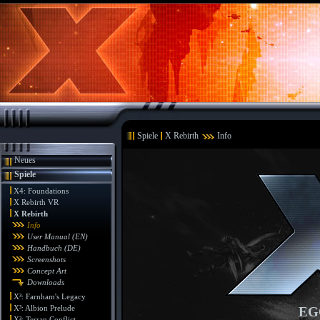
Spiele
X Rebirth
Info
Neues
Spiele
X4: Foundations
X Rebirth VR
X Rebirth
Info
User Manual (EN)
Handbuch (DE)
Screenshots
Concept Art
Downloads
X³: Farnham's Legacy
X³: Albion Prelude
EG
X³: Terran Conflict