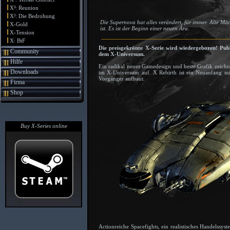
X³: Reunion
X²: Die Bedrohung
Die Supernova hat alles verändert, für immer. Alte Mäc
X-Gold
ist. Es ist der Beginn einer neuen Ära.
X-Tension
X: BtF
Die preisgekrönte X-Serie wird wiedergeboren! Pub
Community
dem X-Universum.
Hilfe
Ein radikal neues Gamedesign und beste Grafik zeichne
Downloads
im X-Universum auf. X Rebirth ist ein Neuanfang mit
Vorgänger aufbaut.
Firma
Shop
Buy X-Series online
Actionreiche Spacefights, ein realistisches Handelssy