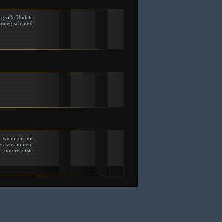
se große Update
trategisch und
, wenn er mit
er, zusammen.
 unsere erste