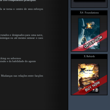
de três componentes principais
:
 se torna o centro de seus esforços
X4: Foundations
rutados e designados para uma nave,
 inimigas ou até mesmo semear o caos
X Rebirth
acking ou subornos
issão e da habilidade do agente
. Mudanças nas relações entre facções