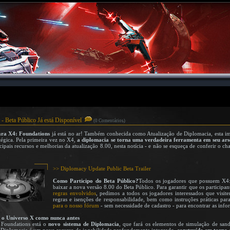
- Beta Público Já está Disponível
(0 Comentários)
ara X4: Foundations
já está no ar! Também conhecida como Atualização de Diplomacia, esta imp
égica. Pela primeira vez no X4,
a diplomacia se torna uma verdadeira ferramenta em seu ars
pais recursos e melhorias da atualização 8.00, nesta notícia - e não se esqueça de conferir o 
>> Diplomacy Update Public Beta Trailer
Como Participo do Beta Público?
Todos os jogadores que possuem X4:
baixar a nova versão 8.00 do Beta Público. Para garantir que os participan
regras envolvidos
, pedimos a todos os jogadores interessados que visi
regras e isenções de responsabilidade, bem como instruções práticas para
para o nosso fórum
- sem necessidade de cadastro - para encontrar as info
e o Universo X como nunca antes
 Foundations está o
novo sistema de Diplomacia
, que fará os elementos de simulação de sa