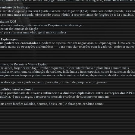
e Diplomacia é um novo recurso de jogabilidade profundamente integrado,
construído em torno 
eniente de interagir
ser desbloqueada no seu Quartel-General de Jogador (QGJ). Uma vez desbloqueada, esta sala
m em uma mesa redonda, oferecendo acesso rápido a representantes de facções de toda a galáxia.
uisa no QGJ
aba de interface, juntamente com Pesquisa e Terraformação
ceitar diplomatas de facção
" para oferecer uma visão geral mais completa
 e Espionagem
que podem ser contratados
e podem se especializar em negociação ou espionagem. Uma vez rec
mpla gama de operações diplomáticas — para negociar relações com jogadores, espionar naves
níveis, de Recruta a Mestre Espião
 relações, forjar cessar-fogo, roubar esquemas, iniciar interferência diplomática e muito mais
missões exigem uma combinação de créditos, influência e itens especiais, como ferramentas de h
perações levam tempo e podem ter riscos de ferimentos ou falhas, dependendo da dificuldade da m
r dois agentes e pode expandir para oito por meio de pesquisa e progressão.
política interfaccional
eja a possibilidade de
ativar e influenciar a dinâmica diplomática entre as facções dos NPCs
aláxia, já que alianças, parceiros comerciais e cadeias de suprimentos mudam.
ais entre facções (aliados, neutros, hostis, etc.) e abrangem cenários como: