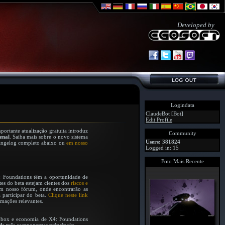
Developed by
Logindata
ClaudeBot [Bot]
Edit Profile
ortante atualização gratuita introduz
Community
enal
. Saiba mais sobre o novo sistema
Users: 381824
changelog completo abaixo ou
em nosso
Logged in: 15
Foto Mais Recente
 Foundations têm a oportunidade de
tes do beta estejam cientes dos
riscos e
tem nosso fórum, onde encontrarão as
 participar do beta.
Clique neste link
rmações relevantes.
ndbox e economia de X4: Foundations