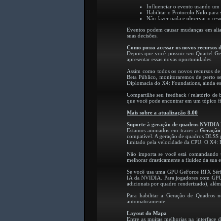
Influenciar o evento usando um a
Habilitar o Protocolo Nulo para 
Não fazer nada e observar o res
Eventos podem causar mudanças em alianç
suas decisões.
Como posso acessar os novos recursos 
Depois que você possuir seu Quartel Ge
apresentar essas novas oportunidades.
Assim como todos os novos recursos de j
Beta Público, monitoraremos de perto s
Diplomacia do X4: Foundations, ainda es
Compartilhe seu feedback / relatório d
que você pode encontrar em um tópico f
Mais sobre a atualização 8.00
Suporte à geração de quadros NVIDIA 
Estamos animados em trazer a
Geração
compatível. A geração de quadros DLSS p
limitado pela velocidade da CPU. O X4: F
Não importa se você está comandando u
melhorar drasticamente a fluidez da sua 
Se você usa uma GPU GeForce RTX Série
IA da NVIDIA. Para jogadores com GPUs
adicionais por quadro renderizado), alé
Para habilitar a Geração de Quadros 
automaticamente.
Layout do Mapa
Entre as muitas melhorias na interface 