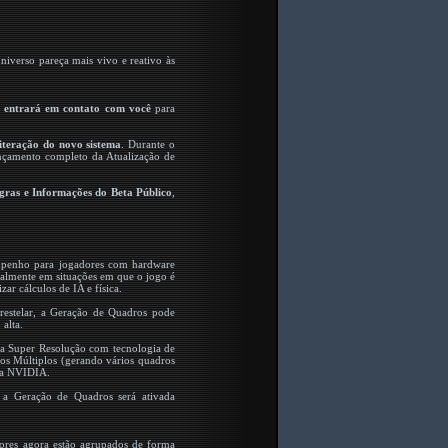
iverso pareça mais vivo e reativo às
a entrará em contato com você
para
iteração do novo sistema
. Durante o
ançamento completo da Atualização de
egras e Informações do Beta Público
,
penho para jogadores com hardware
ialmente em situações em que o jogo é
r cálculos de IA e física.
restelar, a Geração de Quadros pode
alta.
a Super Resolução com tecnologia de
s Múltiplos (gerando vários quadros
 da NVIDIA.
 a Geração de Quadros será ativada
tores agora estão agrupados de forma