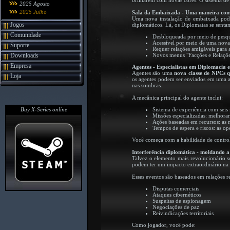
brilharem com novas cores. O sistema d
2025 Agosto
2025 Julho
Sala da Embaixada - Uma maneira conv
Uma nova instalação de embaixada pode 
Jogos
diplomáticos. Lá, os Diplomatas se senta
Comunidade
Desbloqueada por meio de pesq
Acessível por meio de uma nova 
Suporte
Requer relações amigáveis para a
Downloads
Novos menus "Facções e Relações
Empresa
Agentes - Especialistas em Diplomacia
Agentes são uma
nova classe de NPCs 
Loja
os agentes podem ser enviados em uma a
nas sombras.
A mecânica principal do agente inclui:
Buy X-Series online
Sistema de experiência com seis 
Missões especializadas: melhorar
Ações baseadas em recursos: as 
Tempos de espera e riscos: as o
Você começa com a habilidade de controla
Interferência diplomática - moldando a 
Talvez o elemento mais revolucionário s
podem ter um impacto extraordinário na g
Esses eventos são baseados em relações re
Disputas comerciais
Ataques cibernéticos
Suspeitas de espionagem
Negociações de paz
Reivindicações territoriais
Como jogador, você pode: