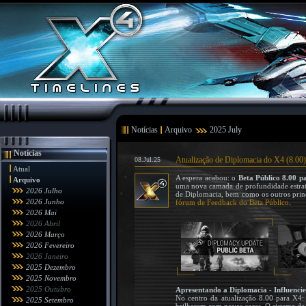
Notícias
Arquivo
2025 July
Notícias
Atualização de Diplomacia do X4 (8.00) 
08.Jul.25
Atual
A espera acabou: o
Beta Público 8.00 p
Arquivo
uma nova camada de profundidade estrat
2026 Julho
de Diplomacia, bem como os outros princi
2026 Junho
fórum de Feedback do Beta Público
.
2026 Mai
2026 Abril
2026 Março
2026 Fevereiro
2026 Janeiro
2025 Dezembro
2025 Novembro
2025 Outubro
Apresentando a Diplomacia - Influenci
No centro da atualização 8.00 para X4:
2025 Setembro