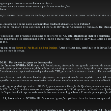
gente para direcionar o resultado a seu favor
semear o caos e desencadear eventos periódicos entre facções
ultado
as, guerras, cessar-fogo ou mudanças no acesso a recursos estratégicos, fazendo com que o un
da Diplomacia e como posso compartilhar feedback durante o Beta Público?
neral de Jogador e tiver concluído a história da Revolução Comercial de Hatikvah,
Dal Bust
ogabilidade das principais atualizações anteriores do X4,
esta atualização marca a primeira 
eus comentários, os discutiremos com a equipe e ajustaremos elementos individuais antes do l
te ano.
e bug em nosso
fórum de Feedback do Beta Público
. Antes de fazer isso, certifique-se de
ler as R
ixo no topo do fórum.
DLSS - Um divisor de águas no desempenho
 de Quadros NVIDIA DLSS
para X4: Foundations, oferecendo um grande aumento de desem
ode gerar quadros adicionais, dobrando ou até quadruplicando sua taxa de quadros atual, espec
oundations é excepcionalmente dependente da CPU, pois simula o universo inteiro, além de realiza
ma frota no meio de uma batalha gigantesca ou supervisionando seu império comercial inte
experiência, especialmente em resoluções mais altas ou em telas modernas com taxa de atualização 
 40, agora poderá aproveitar o DLSS 3, que apresenta a Geração de Quadros juntamente com 
 RTX Série 50, também estamos nos preparando para o DLSS 4, que traz a Geração de Quadro
m da Super Resolução aprimorada — tudo isso com a tecnologia Tensor Cores de quinta geração
no X4, basta ativar o NVIDIA DLSS nas configurações gráficas. Para hardware compatível,
do usuário, uma das mais visíveis é uma
mudança no layout do mapa do universo X4
. Os se