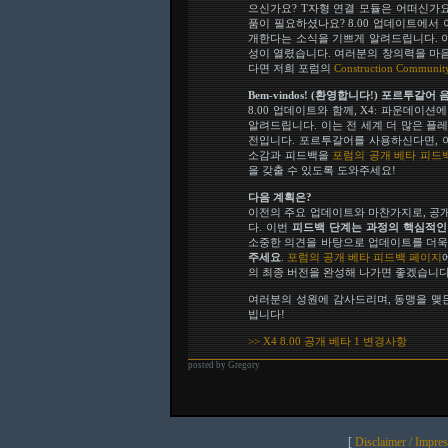
으신가요? T자형 연결 모듈은 어떠신가요
품이 필요하셨나요? 8.00 업데이트에서
개한다는 소식을 기쁘게 알려드립니다. 
성이 열렸습니다. 여러분의 창의력을 마
다면 저희 포럼의
Construction Communit
Bem-vindos! (환영합니다!) 포르투갈어
8.00 업데이트와 함께, X4: 파운데이션
알려드립니다. 이는 전 세계 더 많은 플
전입니다. 포르투갈어를 사용하신다면, 
소감과 피드백을
포럼의 공개 베타 피드
을 갖출 수 있도록 도와주세요!
다음 계획은?
이전의 주요 업데이트와 마찬가지로, 공
다. 이번
피드백 단계는 과정의 핵심적인
소중한 의견을 바탕으로 업데이트를 더욱
주세요
.
포럼의 공개 베타 피드백 페이지
의 최종 버전을 완성해 나가면 좋겠습니다
여러분의 성원에 감사드리며, 동맹을 맺든
빕니다!
>> X4 8.00 공개 베타 1 변경사항
posted by Gregory
[
Disclaimer / Impre