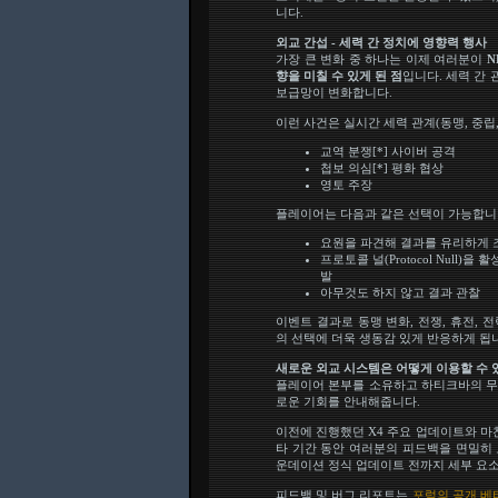
니다.
외교 간섭 - 세력 간 정치에 영향력 행사
가장 큰 변화 중 하나는 이제 여러분이
N
향을 미칠 수 있게 된 점
입니다. 세력 간 
보급망이 변화합니다.
이런 사건은 실시간 세력 관계(동맹, 중립
교역 분쟁[*] 사이버 공격
첩보 의심[*] 평화 협상
영토 주장
플레이어는 다음과 같은 선택이 가능합니
요원을 파견해 결과를 유리하게 
프로토콜 널(Protocol Null
발
아무것도 하지 않고 결과 관찰
이벤트 결과로 동맹 변화, 전쟁, 휴전, 
의 선택에 더욱 생동감 있게 반응하게 됩
새로운 외교 시스템은 어떻게 이용할 수 
플레이어 본부를 소유하고 하티크바의 무
로운 기회를 안내해줍니다.
이전에 진행했던 X4 주요 업데이트와 마
타 기간 동안 여러분의 피드백을 면밀히 모
운데이션 정식 업데이트 전까지 세부 요
피드백 및 버그 리포트는
포럼의 공개 베