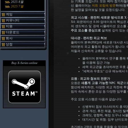
는 기회를 드립니다. 모든 베타 참가자
2025 8월
신 플레이어는
저희 포럼에 방문
하여(등
2025 7월
한 설명을 읽어보실 것을 요청드립니다.
게임
외교 시스템 - 완전히 새로운 방식으로 
커뮤니티
X4: 파운데이션 8.00 업데이트의 핵심은
지원
의 샌드박스 및 경제 시뮬레이션 요소를
주요 요소를 중심으로
설계된 깊이 있는 
다운로드
회사
대사관 - 편리한 외교 허브
플레이어 본부(PHQ)에 새로운 대사관 시
상점
여러분의 외교 활동의 중심지가 됩니다. 
자들과 신속하게 교류할 수 있습니다.
플레이어 본부에서 연구를 통해 해제
을 이용해 접근 가능
Buy X-Series online
세력 외교관을 초대하려면 우호 
"세력과 우호도" 신규 메뉴에서 
요원 - 외교와 첩보의 전문가
요원은
새롭게 고용 가능한 NPC 직군
으로
함선에 배치하면, 다양한 외교 작전에 투입
림자 속에서 혼란 조성 등 다양한 임무를 
주요 요원 시스템은 다음과 같습니다.
신병부터 첩보 마스터까지 총 6
관계 개선, 휴전 체결, 청사진 탈
크레딧, 영향력, 해킹 도구나 뇌
대기시간 및 위험: 임무 난이도와
초기에는 2명의 요원을 운용할 수 있으며,