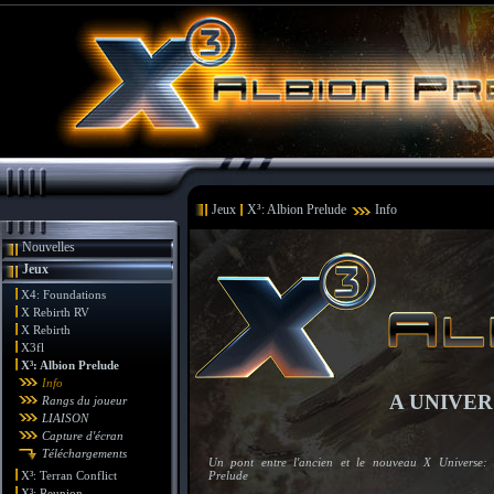
Jeux
X³: Albion Prelude
Info
Nouvelles
Jeux
X4: Foundations
X Rebirth RV
X Rebirth
X3fl
X³: Albion Prelude
Info
A UNIVER
Rangs du joueur
LIAISON
Capture d'écran
Téléchargements
Un pont entre l'ancien et le nouveau X Universe: 
X³: Terran Conflict
Prelude
X³: Reunion