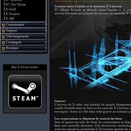
X²: The Threat
Un pont entre l'ancien et le nouveau X Universe
X-Gold
X³: Albion Prelude se déroule entre l'ancien et le n
univers fluctuant qui prépare les joueurs au nouveau X U
X-Tension
X: BtF
Communauté
Support
Téléchargements
Compagnie
Boutique
Buy X-Series online
Guerre!
L'univers de X subit une période de grands changeme
conflit d'intérêt entre la Terre et les races de X Universe
envergure. Jouez un rôle dans cette guerre au scénario p
Les corporations se disputent le control du futur
Avec la guerre en toile de fond, les corporations se disp
dans une nouvelle direction. Une découverte technologi
avancées massives, permettant à l'économie spatiale de s