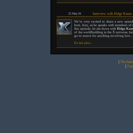
Interview with Helge Kautz:
22.May.26
We’re very excited to share a new episo
host, Joey, as he speaks with members of 
this episode, he sits down with
Helge Kau
of the worldbuilding in the X universe, ha
go-to source for anything involving lore...
En lire plus...
[
Disclaim
[
Fan 