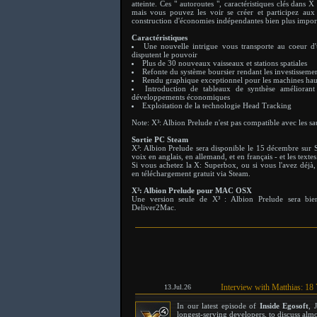
atteinte. Ces " autoroutes ", caractéristiques clés dans 
mais vous pouvez les voir se créer et participez aux 
construction d'économies indépendantes bien plus impor
Caractéristiques
Une nouvelle intrigue vous transporte au coeur d'
disputent le pouvoir
Plus de 30 nouveaux vaisseaux et stations spatiales
Refonte du système boursier rendant les investisseme
Rendu graphique exceptionnel pour les machines ha
Introduction de tableaux de synthèse améliorant l
développements économiques
Exploitation de la technologie Head Tracking
Note: X³: Albion Prelude n'est pas compatible avec les s
Sortie PC Steam
X³: Albion Prelude sera disponible le 15 décembre sur 
voix en anglais, en allemand, et en français - et les textes
Si vous achetez la X: Superbox, ou si vous l'avez déjà,
en téléchargement gratuit via Steam.
X³: Albion Prelude pour MAC OSX
Une version seule de X³ : Albion Prelude sera bien
Deliver2Mac.
Interview with Matthias: 18
13.Jul.26
In our latest episode of
Inside Egosoft
, 
longest-serving developers, to discuss alm