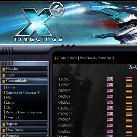
Comunidade
Notícias do Universo X
X-
Notícias
Jogos
12/2023
Comunidade
11/2023
Fórum
08/2023
Notícias do Universo X
06/2023
Wiki
04/2023
Links
Chat
03/2023 II
Rede de Desenvolvedores
03/2023 I
Fanpolicy
02/2023
Suporte
01/2023 II
Downloads
01/2023
Empresa